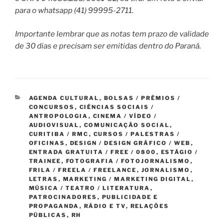
para o whatsapp (41) 99995-2711.
Importante lembrar que as notas tem prazo de validade
de 30 dias e precisam ser emitidas dentro do Paraná.
CATEGORIAS
AGENDA CULTURAL
,
BOLSAS / PRÊMIOS /
CONCURSOS
,
CIÊNCIAS SOCIAIS /
ANTROPOLOGIA
,
CINEMA / VÍDEO /
AUDIOVISUAL
,
COMUNICAÇÃO SOCIAL
,
CURITIBA / RMC
,
CURSOS / PALESTRAS /
OFICINAS
,
DESIGN / DESIGN GRÁFICO / WEB
,
ENTRADA GRATUITA / FREE / 0800
,
ESTÁGIO /
TRAINEE
,
FOTOGRAFIA / FOTOJORNALISMO
,
FRILA / FREELA / FREELANCE
,
JORNALISMO
,
LETRAS
,
MARKETING / MARKETING DIGITAL
,
MÚSICA / TEATRO / LITERATURA
,
PATROCINADORES
,
PUBLICIDADE E
PROPAGANDA
,
RÁDIO E TV
,
RELAÇÕES
PÚBLICAS
,
RH