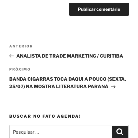
Navegação
Post
ANTERIOR
de
anterior
ANALISTA DE TRADE MARKETING / CURITIBA
Post
Próximo
PRÓXIMO
post
BANDA CIGARRAS TOCA DAQUI A POUCO (SEXTA,
25/07) NA MOSTRA LITERATURA PARANÁ
BUSCAR NO FATO AGENDA!
Pesquisar
Pesqui
por: