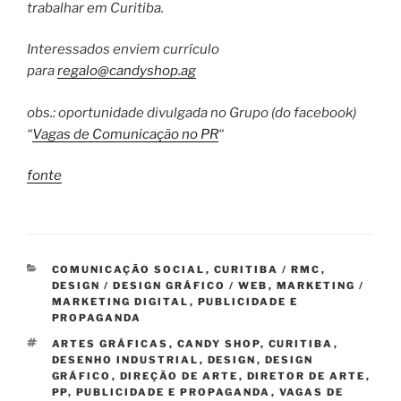
trabalhar em Curitiba.
Interessados enviem currículo
para
regalo@candyshop.ag
obs.: oportunidade divulgada no Grupo (do facebook)
“
Vagas de Comunicação no PR
“
fonte
CATEGORIAS
COMUNICAÇÃO SOCIAL
,
CURITIBA / RMC
,
DESIGN / DESIGN GRÁFICO / WEB
,
MARKETING /
MARKETING DIGITAL
,
PUBLICIDADE E
PROPAGANDA
TAGS
ARTES GRÁFICAS
,
CANDY SHOP
,
CURITIBA
,
DESENHO INDUSTRIAL
,
DESIGN
,
DESIGN
GRÁFICO
,
DIREÇÃO DE ARTE
,
DIRETOR DE ARTE
,
PP
,
PUBLICIDADE E PROPAGANDA
,
VAGAS DE