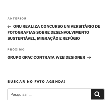
Navegação
Post
ANTERIOR
de
anterior
ONU REALIZA CONCURSO UNIVERSITÁRIO DE
Post
FOTOGRAFIAS SOBRE DESENVOLVIMENTO
SUSTENTÁVEL, MIGRAÇÃO E REFÚGIO
Próximo
PRÓXIMO
post
GRUPO GPAC CONTRATA WEB DESIGNER
BUSCAR NO FATO AGENDA!
Pesquisar
Pesqui
por: