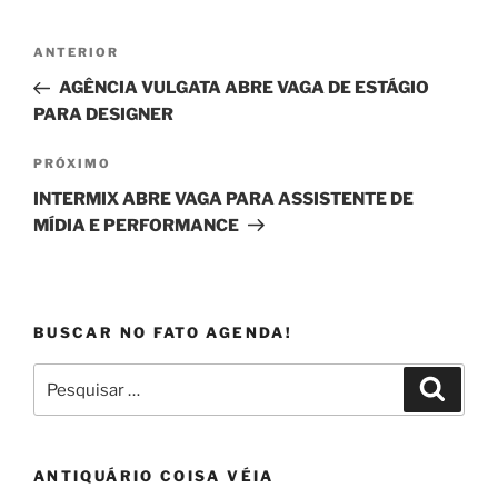
Navegação
Post
ANTERIOR
de
anterior
AGÊNCIA VULGATA ABRE VAGA DE ESTÁGIO
Post
PARA DESIGNER
Próximo
PRÓXIMO
post
INTERMIX ABRE VAGA PARA ASSISTENTE DE
MÍDIA E PERFORMANCE
BUSCAR NO FATO AGENDA!
Pesquisar
Pesqui
por:
ANTIQUÁRIO COISA VÉIA