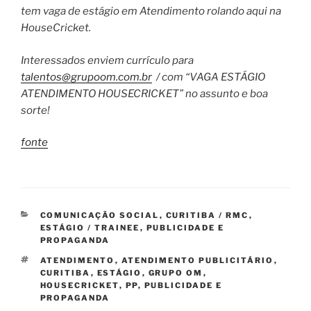
tem vaga de estágio em Atendimento rolando aqui na
HouseCricket.
Interessados enviem currículo para
talentos@grupoom.com.br
/ com “VAGA ESTÁGIO
ATENDIMENTO HOUSECRICKET” no assunto e boa
sorte!
fonte
CATEGORIAS
COMUNICAÇÃO SOCIAL
,
CURITIBA / RMC
,
ESTÁGIO / TRAINEE
,
PUBLICIDADE E
PROPAGANDA
TAGS
ATENDIMENTO
,
ATENDIMENTO PUBLICITÁRIO
,
CURITIBA
,
ESTÁGIO
,
GRUPO OM
,
HOUSECRICKET
,
PP
,
PUBLICIDADE E
PROPAGANDA