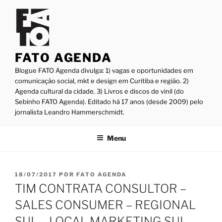
Pular
para
o
conteúdo
FATO AGENDA
Blogue FATO Agenda divulga: 1) vagas e oportunidades em
comunicação social, mkt e design em Curitiba e região. 2)
Agenda cultural da cidade. 3) Livros e discos de vinil (do
Sebinho FATO Agenda). Editado há 17 anos (desde 2009) pelo
jornalista Leandro Hammerschmidt.
Menu
PUBLICADO
18/07/2017
POR
FATO AGENDA
EM
TIM CONTRATA CONSULTOR –
SALES CONSUMER – REGIONAL
SUL – LOCAL MARKETING SUL –