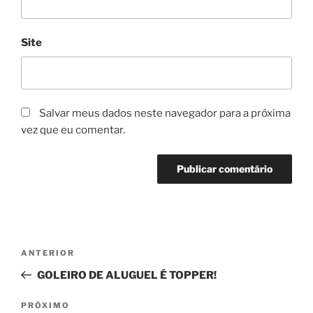
Site
Salvar meus dados neste navegador para a próxima
vez que eu comentar.
Navegação
Post
ANTERIOR
de
anterior
GOLEIRO DE ALUGUEL É TOPPER!
Post
Próximo
PRÓXIMO