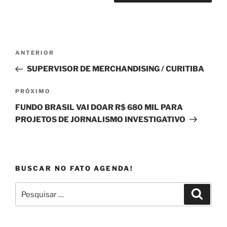
Navegação
Post
ANTERIOR
de
anterior
SUPERVISOR DE MERCHANDISING / CURITIBA
Post
Próximo
PRÓXIMO
post
FUNDO BRASIL VAI DOAR R$ 680 MIL PARA
PROJETOS DE JORNALISMO INVESTIGATIVO
BUSCAR NO FATO AGENDA!
Pesquisar
Pesqui
por: