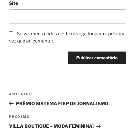
Site
Salvar meus dados neste navegador para a próxima
vez que eu comentar.
Navegação
Post
ANTERIOR
de
anterior
PRÊMIO SISTEMA FIEP DE JORNALISMO
Post
Próximo
PRÓXIMO
post
VILLA BOUTIQUE – MODA FEMININA!