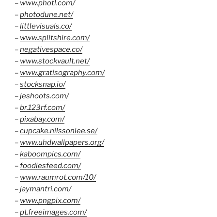
–
www.photl.com/
–
photodune.net/
–
littlevisuals.co/
–
www.splitshire.com/
–
negativespace.co/
–
www.stockvault.net/
–
www.gratisography.com/
–
stocksnap.io/
–
jeshoots.com/
–
br.123rf.com/
–
pixabay.com/
–
cupcake.nilssonlee.se/
–
www.uhdwallpapers.org/
–
kaboompics.com/
–
foodiesfeed.com/
–
www.raumrot.com/10/
–
jaymantri.com/
–
www.pngpix.com/
–
pt.freeimages.com/