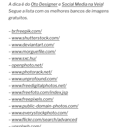
A dica é do
Oto Designer
e
Social Media na Veia
!
Segue a
lista com os melhores bancos de imagens
gratuitos.
–
br.freepik.com/
–
www.shutterstock.com/
–
www.deviantart.com/
–
www.morguefile.com/
–
www.sxc.hu/
–
openphoto.net/
–
www.photorack.net/
–
www.unprofound.com/
–
www.freedigitalphotos.net/
–
www.freefoto.com/
index.jsp
–
www.freepixels.com/
–
www.public-domain-photos.co
m/
–
www.everystockphoto.com/
–
www.flickr.com/
search/advanced
–
unsplash.com/