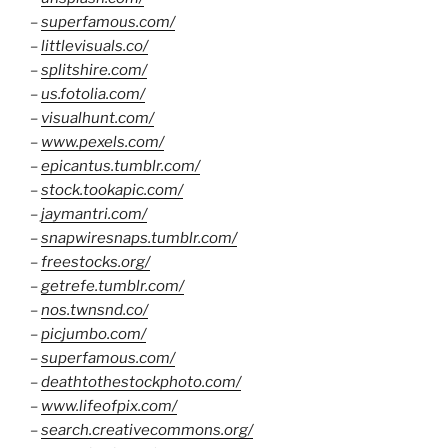
–
superfamous.com/
–
littlevisuals.co/
–
splitshire.com/
–
us.fotolia.com/
–
visualhunt.com/
–
www.pexels.com/
–
epicantus.tumblr.com/
–
stock.tookapic.com/
–
jaymantri.com/
–
snapwiresnaps.tumblr.com/
–
freestocks.org/
–
getrefe.tumblr.com/
–
nos.twnsnd.co/
–
picjumbo.com/
–
superfamous.com/
–
deathtothestockphoto.com/
–
www.lifeofpix.com/
–
search.creativecommons.org/