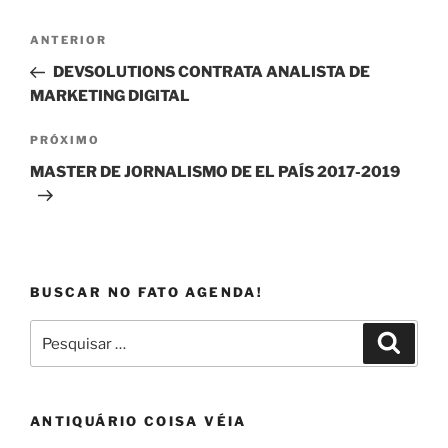
Navegação
Post
ANTERIOR
de
anterior
DEVSOLUTIONS CONTRATA ANALISTA DE
Post
MARKETING DIGITAL
Próximo
PRÓXIMO
post
MASTER DE JORNALISMO DE EL PAÍS 2017-2019
BUSCAR NO FATO AGENDA!
Pesquisar
Pesqui
por:
ANTIQUÁRIO COISA VÉIA