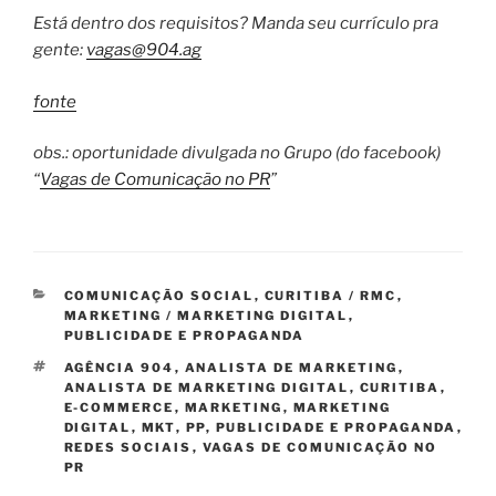
Está dentro dos requisitos? Manda seu currículo pra
gente:
vagas@904.ag
fonte
obs.: oportunidade divulgada no Grupo (do facebook)
“
Vagas de Comunicação no PR
”
CATEGORIAS
COMUNICAÇÃO SOCIAL
,
CURITIBA / RMC
,
MARKETING / MARKETING DIGITAL
,
PUBLICIDADE E PROPAGANDA
TAGS
AGÊNCIA 904
,
ANALISTA DE MARKETING
,
ANALISTA DE MARKETING DIGITAL
,
CURITIBA
,
E-COMMERCE
,
MARKETING
,
MARKETING
DIGITAL
,
MKT
,
PP
,
PUBLICIDADE E PROPAGANDA
,
REDES SOCIAIS
,
VAGAS DE COMUNICAÇÃO NO
PR