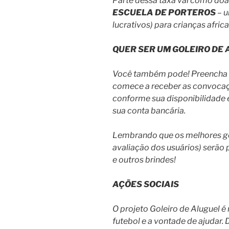
Parte dessa taxa vai como do
ESCUELA DE PORTEROS
– u
lucrativos) para crianças afric
QUER SER UM GOLEIRO DE
Você também pode! Preencha o
comece a receber as convocaçõ
conforme sua disponibilidade 
sua conta bancária.
Lembrando que os melhores go
avaliação dos usuários) serão
e outros brindes!
AÇÕES SOCIAIS
O projeto Goleiro de Aluguel é
futebol e a vontade de ajudar.