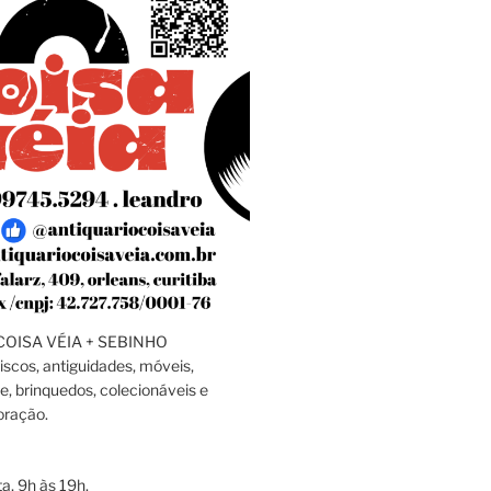
OISA VÉIA + SEBINHO
discos, antiguidades, móveis,
e, brinquedos, colecionáveis e
oração.
a, 9h às 19h.