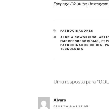
Fanpage
/
Youtube
/
Instagram
CATEGORIAS
PATROCINADORES
TAGS
ALDEIA COWORKING
,
APLI
EMPREENDEDORISMO
,
ESP
PATROCINADOR DO DIA
,
P
TECNOLOGIA
Uma resposta para “GO
Alvaro
02/11/2019 ÀS 22:05