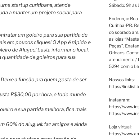
 uma startup curitibana, atende
Sábado: 9h às 
juda a manter um projeto social para
Endereço: Rua P
Curitiba-PR. Re
do sobrado ama
ontratar um goleiro para sua partida de
as lojas “Maste
aís em poucos cliques! O App é rápido e
Peças”. Exata
eiro de Aluguel basta informar o local,
Orleans. Cont
 a quantidade de goleiros para sua
atendimento / t
5294 com o Le
 Deixe a função pra quem gosta de ser
Nossos links:
https://linklist
usta R$30,00 por hora, e todo mundo
Instagram:
https://www.in
oleiro e sua partida melhora, fica mais
https://www.i
om 60% do aluguel: faz amigos e ainda
Loja virtual:
https://www.an