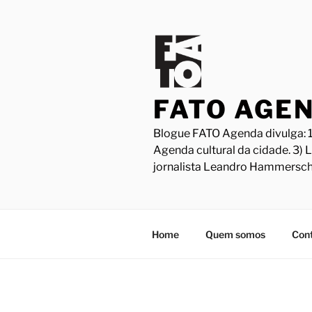
Pular
para
o
conteúdo
FATO AGE
Blogue FATO Agenda divulga: 1
Agenda cultural da cidade. 3) 
jornalista Leandro Hammersch
Home
Quem somos
Con