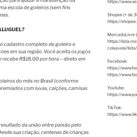
ação para ajudar a manutenção da
https://www.s
ma escola de goleiros (sem fins
anas.
Shopee (+ de 3
https://shopee
 ALUGUEL?
MercadoLivre (
https://lista.m
 cadastro completo de goleiro e
coisaveia/lista
es em sua região. Você aceita os jogos
e recebe R$18,00 por hora – direto em
Facebook:
https://www.fa
https://www.f
leiros do mês no Brasil (conforme
Youtube:
 premiados com luvas, calções, camisas
https://www.yo
TikTok:
https://www.ti
 resultado da união entre paixão pelo
 Desde sua criação, centenas de crianças