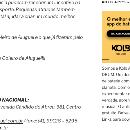
ência puderam receber um incentivo na
KOLB APPS –
esporte. Pequenas atitudes também
e tal ajudar a criar um mundo melhor
iro de Aluguel e o que já fizeram pelo
o
Goleiro de Aluguel
!!!
Somos a Kolb 
DRUM. Um dos 
de bateria com
planeta. Com 
experimentar c
 NACIONAL:
verdade, apren
musical! O aplic
Avenida Cândido de Abreu, 381, Centro
gratuito! Baixe 
Links para dow
uel.com.br
/ fone: (41) 99128 – 5295
m.br