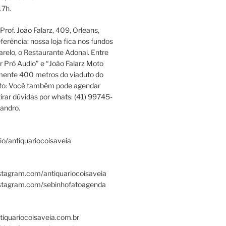
17h.
rof. João Falarz, 409, Orleans,
ferência: nossa loja fica nos fundos
relo, o Restaurante Adonai. Entre
r Pró Audio” e “João Falarz Moto
mente 400 metros do viaduto do
ato: Você também pode agendar
irar dúvidas por whats: (41) 99745-
andro.
.bio/antiquariocoisaveia
stagram.com/antiquariocoisaveia
nstagram.com/sebinhofatoagenda
tiquariocoisaveia.com.br