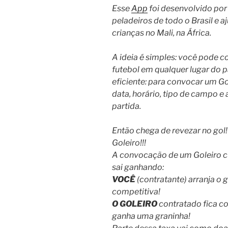
Esse
App
foi desenvolvido por
peladeiros de todo o Brasil e a
crianças no Mali, na África.
A ideia é simples: você pode c
futebol em qualquer lugar do p
eficiente: para convocar um Gol
data, horário, tipo de campo e
partida.
Então chega de revezar no gol!
Goleiro!!!
A convocação de um Goleiro c
sai ganhando:
VOCÊ
(contratante) arranja o g
competitiva!
O GOLEIRO
contratado fica c
ganha uma graninha!