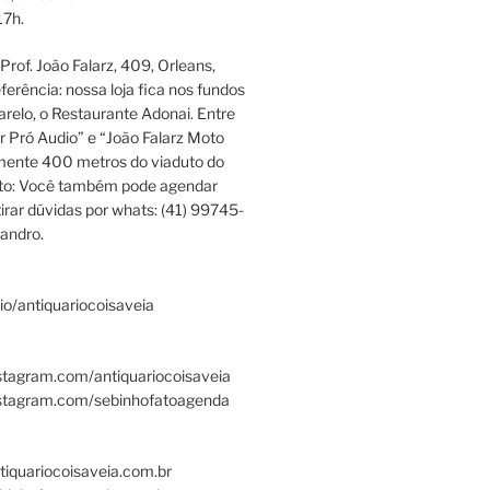
17h.
rof. João Falarz, 409, Orleans,
ferência: nossa loja fica nos fundos
relo, o Restaurante Adonai. Entre
r Pró Audio” e “João Falarz Moto
mente 400 metros do viaduto do
ato: Você também pode agendar
irar dúvidas por whats: (41) 99745-
andro.
.bio/antiquariocoisaveia
stagram.com/antiquariocoisaveia
nstagram.com/sebinhofatoagenda
tiquariocoisaveia.com.br