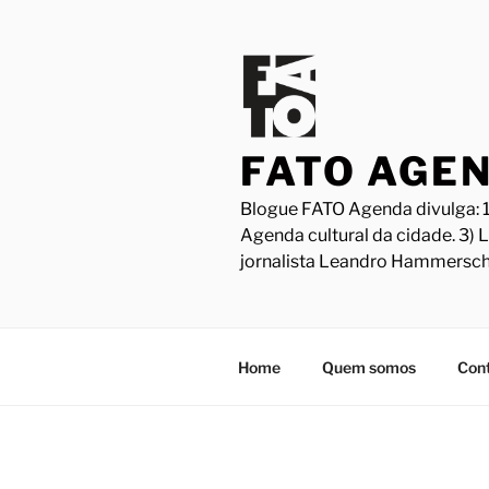
Pular
para
o
conteúdo
FATO AGE
Blogue FATO Agenda divulga: 1
Agenda cultural da cidade. 3) 
jornalista Leandro Hammersch
Home
Quem somos
Con