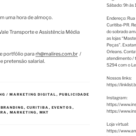
Sábado: 9h às 
om uma hora de almoço.
Endereço: Rua P
Curitiba-PR. Re
do sobrado ama
 Vale Transporte e Assistência Média
as lojas “Maste
Peças”. Exata
Orleans. Cont
e portfólio para
rh@malires.com.br
/
atendimento / t
 pretensão salarial.
5294 com o Le
Nossos links:
https://linklist
G / MARKETING DIGITAL
,
PUBLICIDADE
Instagram:
https://www.in
,
BRANDING
,
CURITIBA
,
EVENTOS
,
https://www.i
ORA
,
MARKETING
,
MKT
Loja virtual:
https://www.an