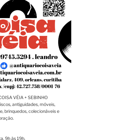
OISA VÉIA + SEBINHO
discos, antiguidades, móveis,
e, brinquedos, colecionáveis e
oração.
a, 9h às 19h.