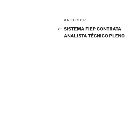
Navegação
Post
ANTERIOR
de
anterior
SISTEMA FIEP CONTRATA
ANALISTA TÉCNICO PLENO
Post