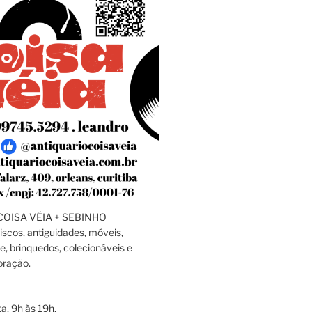
OISA VÉIA + SEBINHO
discos, antiguidades, móveis,
e, brinquedos, colecionáveis e
oração.
a, 9h às 19h.