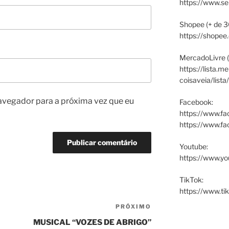
https://www.s
Shopee (+ de 3
https://shopee
MercadoLivre (
https://lista.m
coisaveia/lista
avegador para a próxima vez que eu
Facebook:
https://www.fa
https://www.f
Youtube:
https://www.yo
TikTok:
https://www.ti
PRÓXIMO
Próximo
post
MUSICAL “VOZES DE ABRIGO”