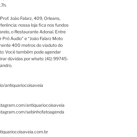
17h.
rof. João Falarz, 409, Orleans,
ferência: nossa loja fica nos fundos
relo, o Restaurante Adonai. Entre
r Pró Audio” e “João Falarz Moto
mente 400 metros do viaduto do
ato: Você também pode agendar
irar dúvidas por whats: (41) 99745-
andro.
.bio/antiquariocoisaveia
stagram.com/antiquariocoisaveia
nstagram.com/sebinhofatoagenda
tiquariocoisaveia.com.br