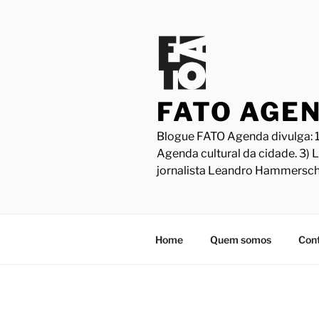
Pular
para
o
conteúdo
FATO AGE
Blogue FATO Agenda divulga: 1
Agenda cultural da cidade. 3) 
jornalista Leandro Hammersch
Home
Quem somos
Con