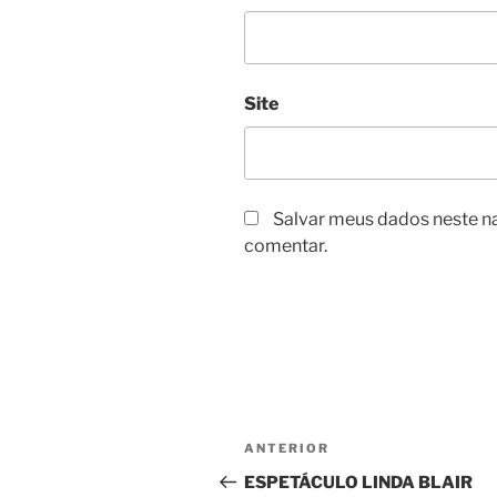
Site
Salvar meus dados neste n
comentar.
Navegação
Post
ANTERIOR
de
anterior
ESPETÁCULO LINDA BLAIR