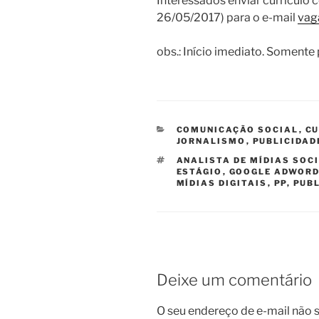
Interessados enviar currículo 
26/05/2017) para o e-mail
vag
obs.: Início imediato. Somente 
CATEGORIAS
COMUNICAÇÃO SOCIAL
,
CU
JORNALISMO
,
PUBLICIDAD
TAGS
ANALISTA DE MÍDIAS SOC
ESTÁGIO
,
GOOGLE ADWOR
MÍDIAS DIGITAIS
,
PP
,
PUBL
Deixe um comentário
O seu endereço de e-mail não s