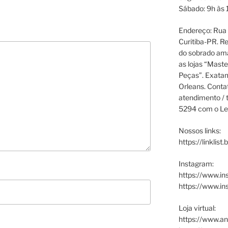
Sábado: 9h às 
Endereço: Rua P
Curitiba-PR. Re
do sobrado ama
as lojas “Maste
Peças”. Exata
Orleans. Cont
atendimento / t
5294 com o Le
Nossos links:
https://linklist
Instagram:
https://www.in
https://www.i
Loja virtual:
https://www.an