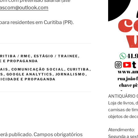
com com pretensão salarial (até
ascom@outlook.com
para residentes em Curitiba (PR).
RITIBA / RMC
,
ESTÁGIO / TRAINEE
,
E E PROPAGANDA
IAIS
,
COMUNICAÇÃO SOCIAL
,
CURITIBA
,
DS
,
GOOGLE ANALYTICS
,
JORNALISMO
,
ICIDADE E PROPAGANDA
ANTIQUÁRIO C
Loja de livros, 
camisas de tim
objetos de dec
Atendimento:
erá publicado.
Campos obrigatórios
Segunda a sext