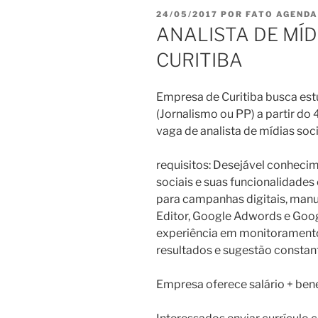
PUBLICADO
24/05/2017
POR
FATO AGENDA
EM
ANALISTA DE MÍDI
CURITIBA
Empresa de Curitiba busca es
(Jornalismo ou PP) a partir do 
vaga de analista de mídias socia
requisitos: Desejável conheci
sociais e suas funcionalidades
para campanhas digitais, man
Editor, Google Adwords e Goog
experiência em monitoramento,
resultados e sugestão constan
Empresa oferece salário + bene