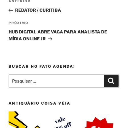
Post
ANTERIOR
de
anterior
REDATOR / CURITIBA
Post
Próximo
PRÓXIMO
post
HUB DIGITAL ABRE VAGA PARA ANALISTA DE
MÍDIA ONLINE JR
BUSCAR NO FATO AGENDA!
Pesquisar
Pesqui
por:
ANTIQUÁRIO COISA VÉIA