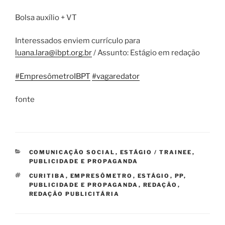
Bolsa auxílio + VT
Interessados enviem currículo para
luana.lara@ibpt.org.br
/ Assunto: Estágio em redação
#EmpresômetroIBPT
#vagaredator
fonte
CATEGORIAS
COMUNICAÇÃO SOCIAL
,
ESTÁGIO / TRAINEE
,
PUBLICIDADE E PROPAGANDA
TAGS
CURITIBA
,
EMPRESÔMETRO
,
ESTÁGIO
,
PP
,
PUBLICIDADE E PROPAGANDA
,
REDAÇÃO
,
REDAÇÃO PUBLICITÁRIA