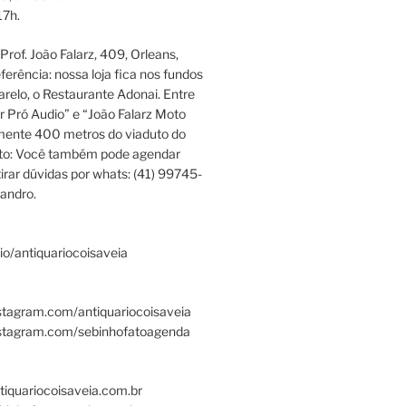
17h.
rof. João Falarz, 409, Orleans,
ferência: nossa loja fica nos fundos
relo, o Restaurante Adonai. Entre
r Pró Audio” e “João Falarz Moto
mente 400 metros do viaduto do
ato: Você também pode agendar
irar dúvidas por whats: (41) 99745-
andro.
.bio/antiquariocoisaveia
stagram.com/antiquariocoisaveia
nstagram.com/sebinhofatoagenda
tiquariocoisaveia.com.br