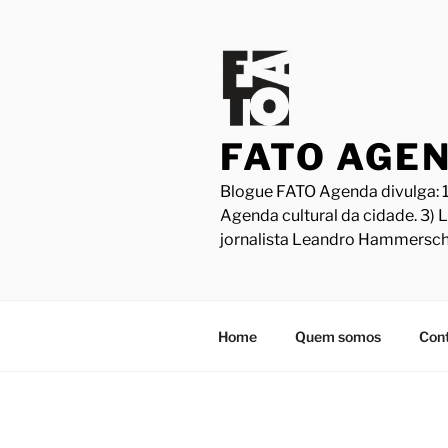
Pular
para
o
conteúdo
FATO AGE
Blogue FATO Agenda divulga: 1
Agenda cultural da cidade. 3) 
jornalista Leandro Hammersch
Home
Quem somos
Con