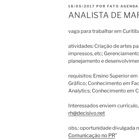
PUBLICADO
18/05/2017
POR
FATO AGENDA
EM
ANALISTA DE MAR
vaga para trabalhar em Curitib
atividades: Criação de artes par
impressos, etc; Gerenciamento d
planejamento e desenvolvimen
requisitos: Ensino Superior e
Gráfico; Conhecimento em Fa
Analytics; Conhecimento em C
Interessados enviem currículo, 
rh@decisivo.net
obs.: oportunidade divulgada 
Comunicação no PR
”