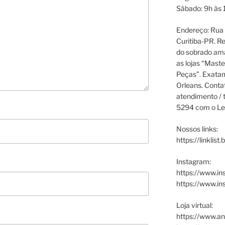
Sábado: 9h às 
Endereço: Rua P
Curitiba-PR. Re
do sobrado ama
as lojas “Maste
Peças”. Exata
Orleans. Cont
atendimento / t
5294 com o Le
Nossos links:
https://linklist
Instagram:
https://www.in
https://www.i
Loja virtual:
https://www.an