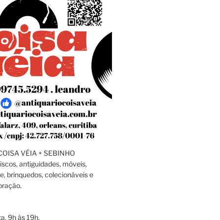
OISA VÉIA + SEBINHO
discos, antiguidades, móveis,
e, brinquedos, colecionáveis e
oração.
a, 9h às 19h.