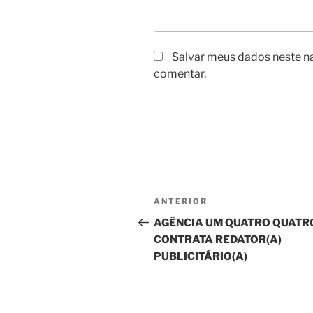
Salvar meus dados neste n
comentar.
Navegação
Post
ANTERIOR
de
anterior
AGÊNCIA UM QUATRO QUATR
CONTRATA REDATOR(A)
Post
PUBLICITÁRIO(A)