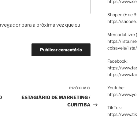
https://www.s
Shopee (+ de 3
https://shopee
avegador para a próxima vez que eu
MercadoLivre (
https://lista.m
coisaveia/lista
Facebook:
https://www.fa
https://www.f
Youtube:
PRÓXIMO
Próximo
https://www.yo
post
O
ESTAGIÁRIO DE MARKETING /
CURITIBA
TikTok:
https://www.ti