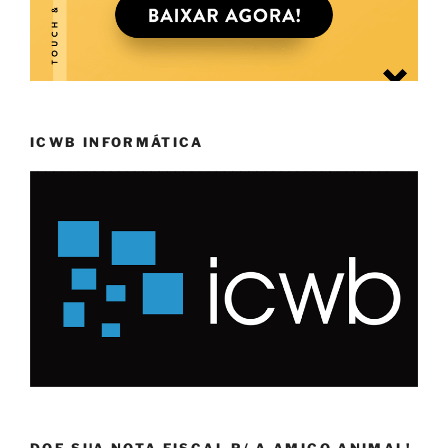
ICWB INFORMÁTICA
DOE SUA NOTA FISCAL P/ A AMIGO ANIMAL!