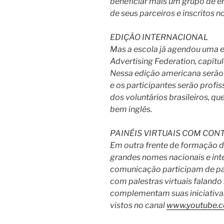
beneficiar mais um grupo de em
de seus parceiros e inscritos n
EDIÇÃO INTERNACIONAL
Mas a escola já agendou uma 
Advertising Federation, capítul
Nessa edição americana serão
e os participantes serão prof
dos voluntários brasileiros, qu
bem inglês.
PAINÉIS VIRTUAIS COM CON
Em outra frente de formação
grandes nomes nacionais e in
comunicação participam de pa
com palestras virtuais faland
complementam suas iniciativas
vistos no canal
www.youtube.c