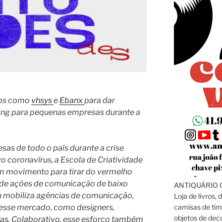
ros como
vhsys
e
Ebanx
para dar
ting para pequenas empresas durante a
as de todo o país durante a crise
 coronavírus, a Escola de Criatividade
m movimento para tirar do vermelho
de ações de comunicação de baixo
ANTIQUÁRIO C
iva mobiliza agências de comunicação,
Loja de livros, 
camisas de tim
desse mercado, como designers,
objetos de dec
stas. Colaborativo, esse esforço também