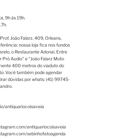
a, 9h às 19h.
17h.
rof. João Falarz, 409, Orleans,
ferência: nossa loja fica nos fundos
relo, o Restaurante Adonai. Entre
r Pró Audio” e “João Falarz Moto
mente 400 metros do viaduto do
ato: Você também pode agendar
irar dúvidas por whats: (41) 99745-
andro.
.bio/antiquariocoisaveia
stagram.com/antiquariocoisaveia
nstagram.com/sebinhofatoagenda