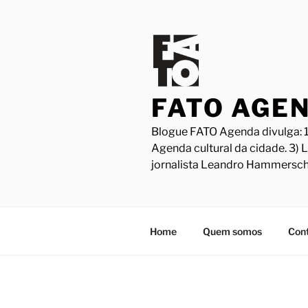
Pular
para
o
conteúdo
FATO AGE
Blogue FATO Agenda divulga: 1
Agenda cultural da cidade. 3) 
jornalista Leandro Hammersch
Home
Quem somos
Con