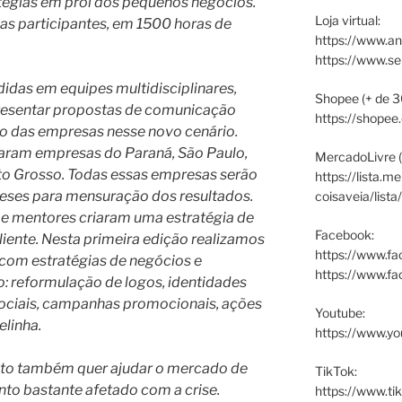
atégias em prol dos pequenos negócios.
Loja virtual:
s participantes, em 1500 horas de
https://www.an
https://www.s
idas em equipes multidisciplinares,
Shopee (+ de 3
presentar propostas de comunicação
https://shopee
o das empresas nesse novo cenário.
param empresas do Paraná, São Paulo,
MercadoLivre (
ato Grosso. Todas essas empresas serão
https://lista.m
ses para mensuração dos resultados.
coisaveia/lista
os e mentores criaram uma estratégia de
Facebook:
iente. Nesta primeira edição realizamos
https://www.fa
com estratégias de negócios e
https://www.f
reformulação de logos, identidades
 sociais, campanhas promocionais, ações
Youtube:
elinha.
https://www.yo
jeto também quer ajudar o mercado de
TikTok:
to bastante afetado com a crise.
https://www.ti