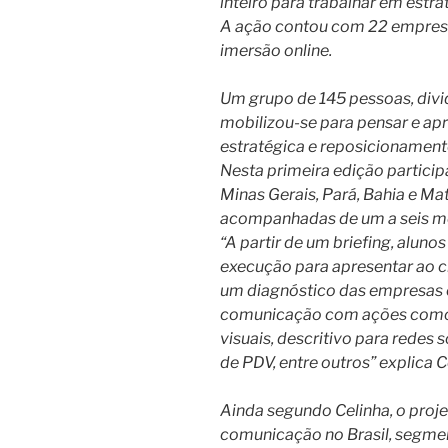
inteiro para trabalhar em estr
A ação contou com 22 empresa
imersão online.
Um grupo de 145 pessoas, divid
mobilizou-se para pensar e a
estratégica e reposicionament
Nesta primeira edição partici
Minas Gerais, Pará, Bahia e M
acompanhadas de um a seis me
“A partir de um briefing, alun
execução para apresentar ao cl
um diagnóstico das empresas 
comunicação com ações como: 
visuais, descritivo para redes
de PDV, entre outros” explica C
Ainda segundo Celinha, o pro
comunicação no Brasil, segmen