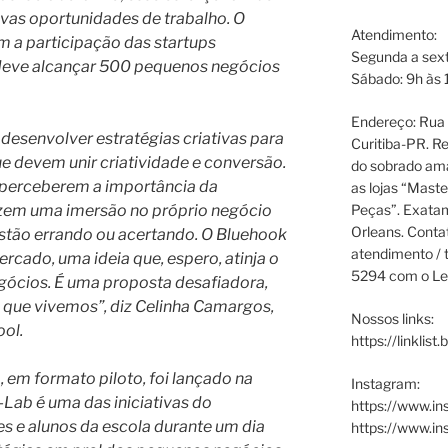
vas oportunidades de trabalho. O
Atendimento:
m a participação das startups
Segunda a sext
 deve alcançar 500 pequenos negócios
Sábado: 9h às 
Endereço: Rua P
desenvolver estratégias criativas para
Curitiba-PR. Re
e devem unir criatividade e conversão.
do sobrado ama
perceberem a importância da
as lojas “Maste
Peças”. Exata
zem uma imersão no próprio negócio
Orleans. Cont
stão errando ou acertando. O Bluehook
atendimento / t
cado, uma ideia que, espero, atinja o
5294 com o Le
egócios. É uma proposta desafiadora,
que vivemos”, diz Celinha Camargos,
Nossos links:
ool.
https://linklist
o, em formato piloto, foi lançado na
Instagram:
Lab é uma das iniciativas do
https://www.in
s e alunos da escola durante um dia
https://www.i