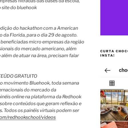
presas filtradas das bases da escola,
o site do bluehook
edição do hackathon com a American
o da Florida, para o dia 29 de agosto.
 beneficiadas micro empresas da região
issionais do mercado americano, além
CURTA CHOC
e além de atuar na área, precisam falar
INSTA!
TEÚDO GRATUITO
 do movimento Bluehook, toda semana
ternacionais do mercado da
inéis online na plataforma da Redhook
o sobre conteúdos que geram reflexão e
. Todos os painéis virtuais podem ser
om/redhookschool/videos