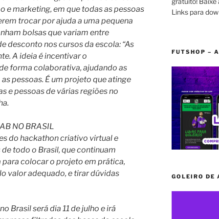
gratuito! Baixe 
ão e marketing, em que todas as pessoas
Links para dow
serem trocar por ajuda a uma pequena
ganham bolsas que variam entre
de desconto nos cursos da escola: “As
FUTSHOP – A
. A ideia é incentivar o
e forma colaborativa, ajudando as
s pessoas. É um projeto que atinge
s e pessoas de várias regiões no
ha.
AB NO BRASIL
es do hackathon criativo virtual e
de todo o Brasil, que continuam
 para colocar o projeto em prática,
lo valor adequado, e tirar dúvidas
GOLEIRO DE
 Brasil será dia 11 de julho e irá