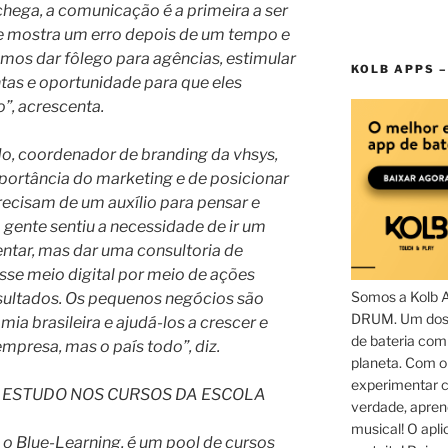
hega, a comunicação é a primeira a ser
e mostra um erro depois de um tempo e
mos dar fôlego para agências, estimular
KOLB APPS –
ntas e oportunidade para que eles
”, acrescenta.
, coordenador de branding da vhsys,
ortância do marketing e de posicionar
recisam de um auxílio para pensar e
A gente sentiu a necessidade de ir um
ntar, mas dar uma consultoria de
sse meio digital por meio de ações
Somos a Kolb 
sultados. Os pequenos negócios são
DRUM. Um dos 
ia brasileira e ajudá-los a crescer e
de bateria com
mpresa, mas o país todo”, diz.
planeta. Com 
experimentar c
 ESTUDO NOS CURSOS DA ESCOLA
verdade, apren
musical! O aplic
 o Blue-Learning, é um pool de cursos