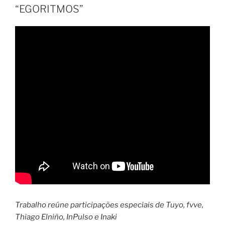
“EGORITMOS”
Trabalho reúne participações especiais de Tuyo, fvve,
Thiago Elniño, InPulso e Inaki