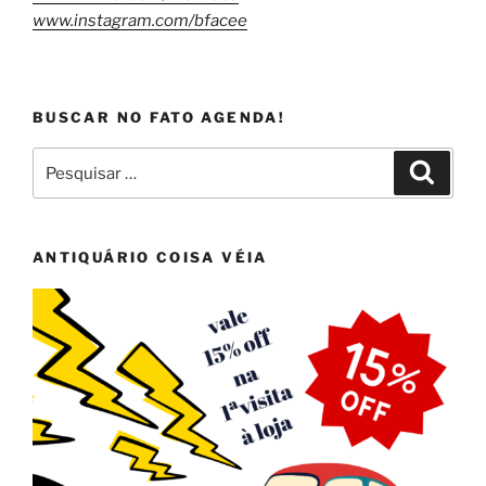
www.instagram.com/bfacee
BUSCAR NO FATO AGENDA!
Pesquisar
Pesqui
por:
ANTIQUÁRIO COISA VÉIA