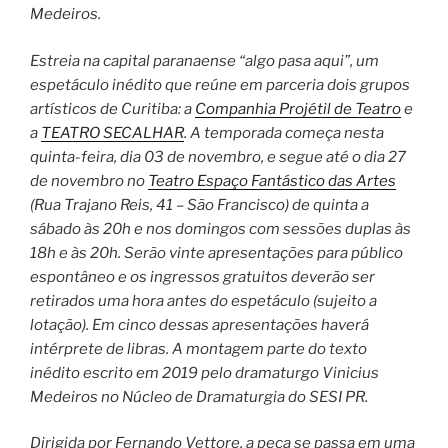
Medeiros.
Estreia na capital paranaense “algo pasa aqui”, um
espetáculo inédito que reúne em parceria dois grupos
artísticos de Curitiba: a
Companhia Projétil de Teatro
e
a
TEATRO SECALHAR
. A temporada começa nesta
quinta-feira, dia 03 de novembro, e segue até o dia 27
de novembro no
Teatro Espaço Fantástico das Artes
(Rua Trajano Reis, 41 – São Francisco) de quinta a
sábado às 20h e nos domingos com sessões duplas às
18h e às 20h. Serão vinte apresentações para público
espontâneo e os ingressos gratuitos deverão ser
retirados uma hora antes do espetáculo (sujeito a
lotação). Em cinco dessas apresentações haverá
intérprete de libras. A montagem parte do texto
inédito escrito em 2019 pelo dramaturgo Vinicius
Medeiros no Núcleo de Dramaturgia do SESI PR.
Dirigida por Fernando Vettore, a peça se passa em uma