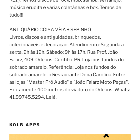
R$1,). Temos discos de rock, mpb, samba, sertanejo,
música erudita e várias coletâneas e box. Temos de
tudo!!!
ANTIQUÁRIO COISA VÉIA + SEBINHO
Livros, discos e antiguidades, brinquedos,
colecionáveis e decoração. Atendimento: Segunda a
sexta, 9h às 19h. Sábado: 9h às 17h. Rua Prof. João
Falarz, 409, Orleans, Curitiba-PR. Loja nos fundos do
sobrado amarelo. Referência: Loja nos fundos do
sobrado amarelo, o Restaurante Dona Carolina. Entre
as lojas "Master Pró Audio" e "João Falarz Moto Peças".
Exatamente 400 metros do viaduto do Orleans. Whats:
41.99745.5294, Lelê.
KOLB APPS