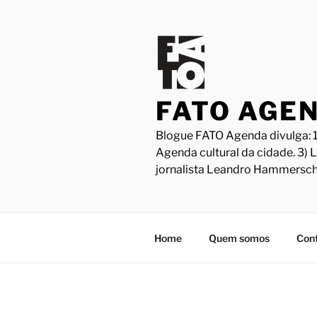
Pular
para
o
conteúdo
FATO AGE
Blogue FATO Agenda divulga: 1
Agenda cultural da cidade. 3) 
jornalista Leandro Hammersch
Home
Quem somos
Con