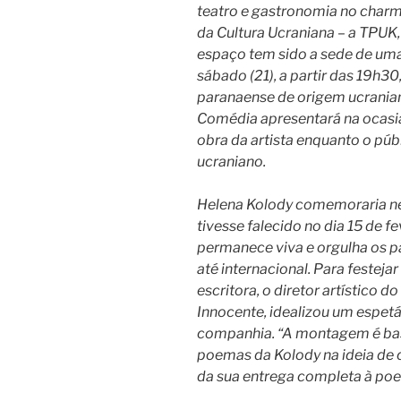
teatro e gastronomia no char
da Cultura Ucraniana – a TPUK,
espaço tem sido a sede de uma
sábado (21), a partir das 19h3
paranaense de origem ucranian
Comédia apresentará na ocasiã
obra da artista enquanto o púb
ucraniano.
Helena Kolody comemoraria ne
tivesse falecido no dia 15 de f
permanece viva e orgulha os p
até internacional. Para festeja
escritora, o diretor artístico
Innocente, idealizou um espetá
companhia. “A montagem é ba
poemas da Kolody na ideia de c
da sua entrega completa à poes