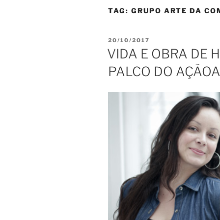
TAG:
GRUPO ARTE DA CO
PUBLICADO
20/10/2017
EM
VIDA E OBRA DE 
PALCO DO AÇÃO