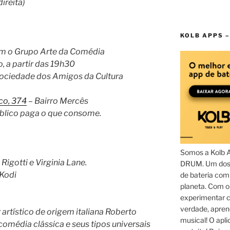
direita)
KOLB APPS –
om o Grupo Arte da Comédia
, a partir das 19h30
Sociedade dos Amigos da Cultura
co, 374
– Bairro Mercês
úblico paga o que consome.
Somos a Kolb 
Rigotti e Virginia Lane.
DRUM. Um dos 
 Kodi
de bateria com
planeta. Com 
experimentar c
verdade, apren
rtístico de origem italiana Roberto
musical! O aplic
comédia clássica e seus tipos universais