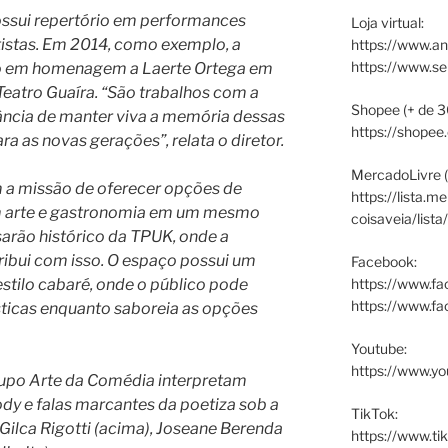
ossui repertório em performances
Loja virtual:
istas. Em 2014, como exemplo, a
https://www.an
https://www.s
o em homenagem a Laerte Ortega em
Teatro Guaíra. “São trabalhos com a
Shopee (+ de 3
ância de manter viva a memória dessas
https://shopee
a as novas gerações”, relata o diretor.
MercadoLivre (
 a missão de oferecer opções de
https://lista.m
m arte e gastronomia em um mesmo
coisaveia/lista
arão histórico da TPUK, onde a
ribui com isso. O espaço possui um
Facebook:
https://www.fa
estilo cabaré, onde o público pode
https://www.f
sticas enquanto saboreia as opções
Youtube:
https://www.yo
rupo Arte da Comédia interpretam
dy e falas marcantes da poetiza sob a
TikTok:
Gilca Rigotti (acima), Joseane Berenda
https://www.ti