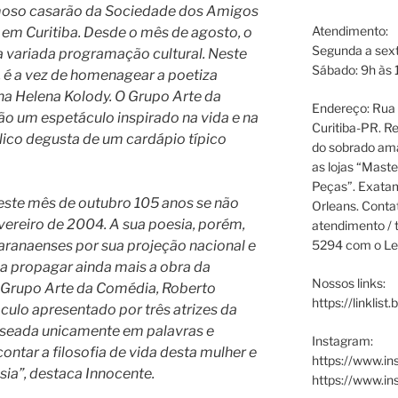
moso casarão da Sociedade dos Amigos
Atendimento:
 em Curitiba. Desde o mês de agosto, o
Segunda a sext
 variada programação cultural. Neste
Sábado: 9h às 
0, é a vez de homenagear a poetiza
a Helena Kolody. O Grupo Arte da
Endereço: Rua P
o um espetáculo inspirado na vida e na
Curitiba-PR. Re
lico degusta de um cardápio típico
do sobrado ama
as lojas “Maste
Peças”. Exata
ste mês de outubro 105 anos se não
Orleans. Cont
evereiro de 2004. A sua poesia, porém,
atendimento / t
5294 com o Le
aranaenses por sua projeção nacional e
r a propagar ainda mais a obra da
Nossos links:
 do Grupo Arte da Comédia, Roberto
https://linklist
culo apresentado por três atrizes da
seada unicamente em palavras e
Instagram:
ontar a filosofia de vida desta mulher e
https://www.in
ia”, destaca Innocente.
https://www.i