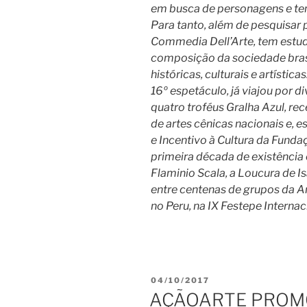
em busca de personagens e tem
Para tanto, além de pesquisar 
Commedia Dell’Arte, tem est
composição da sociedade bras
históricas, culturais e artísti
16º espetáculo, já viajou por di
quatro troféus Gralha Azul, re
de artes cênicas nacionais e, 
e Incentivo à Cultura da Fundaç
primeira década de existência
Flaminio Scala, a Loucura de Is
entre centenas de grupos da Am
no Peru, na IX Festepe Internac
PUBLICADO
04/10/2017
EM
AÇÃOARTE PROMO