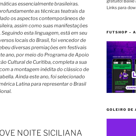
gratuito! Baixe 
áticas essencialmente brasileiras.
Links para dow
profundamente as técnicas teatrais da
udado os aspectos contemporâneos de
ileira, assim como suas manifestações
FUTSHOP – A
cas. Seguindo esta linguagem, está em seu
versos locais do Brasil, foi vencedor de
cebeu diversas premiações em festivais
este ano, por meio do Programa de Apoio
ão Cultural de Curitiba, completa a sua
 com a montagem inédita do clássico de
abella. Ainda este ano, foi selecionado
érica Latina para representar o Brasil
ional.
GOLEIRO DE
VE NOITE SICILIANA