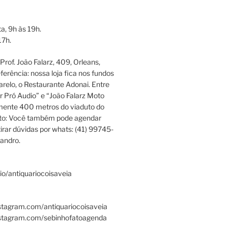
a, 9h às 19h.
17h.
rof. João Falarz, 409, Orleans,
ferência: nossa loja fica nos fundos
relo, o Restaurante Adonai. Entre
r Pró Audio” e “João Falarz Moto
mente 400 metros do viaduto do
ato: Você também pode agendar
irar dúvidas por whats: (41) 99745-
andro.
.bio/antiquariocoisaveia
stagram.com/antiquariocoisaveia
nstagram.com/sebinhofatoagenda