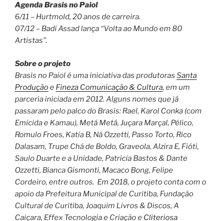
Agenda Brasis no Paiol
6/11 – Hurtmold, 20 anos de carreira.
07/12 – Badi Assad lança “Volta ao Mundo em 80
Artistas”.
Sobre o projeto
Brasis no Paiol é uma iniciativa das produtoras
Santa
Produção
e
Fineza Comunicação & Cultura
, em um
parceria iniciada em 2012. Alguns nomes que já
passaram pelo palco do Brasis: Rael, Karol Conka (com
Emicida e Kamau), Metá Metá, Juçara Marçal, Pélico,
Romulo Froes, Katia B, Ná Ozzetti, Passo Torto, Rico
Dalasam, Trupe Chá de Boldo, Graveola, Alzira E, Fióti,
Saulo Duarte e a Unidade, Patricia Bastos & Dante
Ozzetti, Bianca Gismonti, Macaco Bong, Felipe
Cordeiro, entre outros. Em 2018, o projeto conta com o
apoio da Prefeitura Municipal de Curitiba, Fundação
Cultural de Curitiba, Joaquim Livros & Discos, A
Caiçara, Effex Tecnologia e Criação e
Cliteriosa