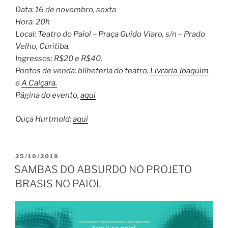
Data: 16 de novembro, sexta
Hora: 20h
Local: Teatro do Paiol – Praça Guido Viaro, s/n – Prado
Velho, Curitiba.
Ingressos: R$20 e R$40.
Pontos de venda: bilheteria do teatro,
Livraria Joaquim
e
A Caiçara.
Página do evento,
aqui
Ouça Hurtmold:
aqui
PUBLICADO
25/10/2018
EM
SAMBAS DO ABSURDO NO PROJETO
BRASIS NO PAIOL