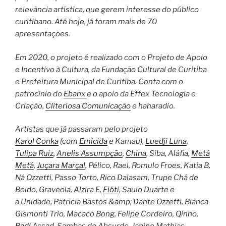
relevância artística, que gerem interesse do público
curitibano. Até hoje, já foram mais de 70
apresentações.
Em 2020, o projeto é realizado com o Projeto de Apoio
e Incentivo à Cultura, da Fundação Cultural de Curitiba
e Prefeitura Municipal de Curitiba. Conta com o
patrocínio do
Ebanx
e o apoio da Effex Tecnologia e
Criação,
Cliteriosa Comunicação
e haharadio.
Artistas que já passaram pelo projeto
Karol Conka
(com
Emicida
e Kamau),
Luedji Luna
,
Tulipa Ruiz
,
Anelis Assumpção
,
China
, Siba, Aláfia,
Metá
Metá
,
Juçara Marçal
, Pélico, Rael, Romulo Froes, Katia B,
Ná Ozzetti, Passo Torto, Rico Dalasam, Trupe Chá de
Boldo, Graveola, Alzira E,
Fióti
, Saulo Duarte e
a Unidade, Patricia Bastos &amp; Dante Ozzetti, Bianca
Gismonti Trio, Macaco Bong, Felipe Cordeiro, Qinho,