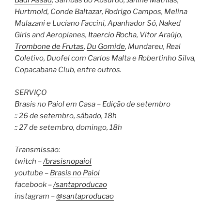
Badi Assad
, Sambas do Absurdo, Janine Mathias,
Hurtmold, Conde Baltazar, Rodrigo Campos, Melina
Mulazani e Luciano Faccini, Apanhador Só, Naked
Girls and Aeroplanes,
Itaercio Rocha
, Vitor Araújo,
Trombone de Frutas
,
Du Gomide
, Mundareu, Real
Coletivo, Duofel com Carlos Malta e Robertinho Silva,
Copacabana Club, entre outros.
SERVIÇO
Brasis no Paiol em Casa – Edição de setembro
:: 26 de setembro, sábado, 18h
:: 27 de setembro, domingo, 18h
Transmissão:
twitch –
/brasisnopaiol
youtube –
Brasis no Paiol
facebook –
/santaproducao
instagram –
@santaproducao