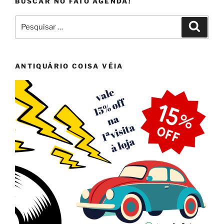
BUSCAR NO FATO AGENDA!
Pesquisar
Pesqui
por:
ANTIQUÁRIO COISA VÉIA