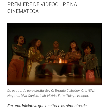
PREMIERE DE VIDEOCLIPE NA
CINEMATECA
Da esquerda para direita: Evy’O, Brenda Calbaizer, Cris (SNJ)
Negona, Diva Ganjah, Liah Vitória. Foto: Thiago Krieger.
Em uma iniciativa que enaltece os símbolos da