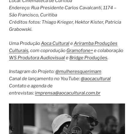
Local: Cinemateca de Curitiba
Endereço: Rua Presidente Carlos Cavalcanti, 1174 –
São Francisco, Curitiba
Créditos fotos: Thiago Krieger, Hektor Kister, Patricia
Grabowski.
Uma Produção
Aoca Cultural
e
Ariramba Produções
Culturais
, com coprodução
Gramofone+
e colaboração
WS Produtora Audiovisual
e
Bridge Produções
.
Instagram do Projeto:
@mulheresquerimam
Canal de lançamento no YouTube:
@aocacultural
Contato e agenda de
entrevistas:
imprensa@aocacultural.com.br