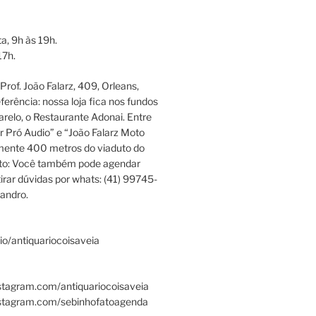
a, 9h às 19h.
17h.
rof. João Falarz, 409, Orleans,
ferência: nossa loja fica nos fundos
relo, o Restaurante Adonai. Entre
r Pró Audio” e “João Falarz Moto
mente 400 metros do viaduto do
ato: Você também pode agendar
irar dúvidas por whats: (41) 99745-
andro.
.bio/antiquariocoisaveia
stagram.com/antiquariocoisaveia
nstagram.com/sebinhofatoagenda