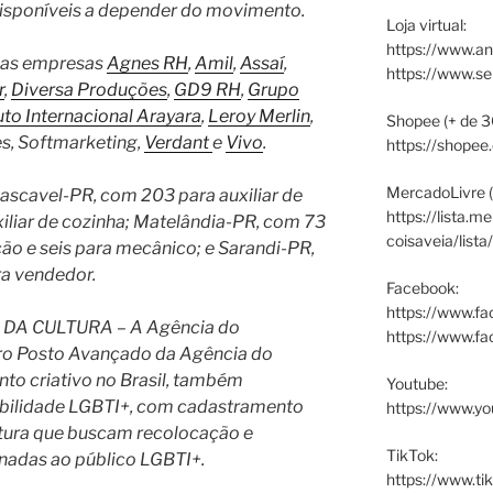
disponíveis a depender do movimento.
Loja virtual:
https://www.an
 nas empresas
Agnes RH
,
Amil
,
Assaí
,
https://www.s
r
,
Diversa Produções
,
GD9 RH
,
Grupo
tuto Internacional Arayara
,
Leroy Merlin
,
Shopee (+ de 3
es, Softmarketing,
Verdant
e
Vivo
.
https://shopee
MercadoLivre (
Cascavel-PR, com 203 para auxiliar de
https://lista.m
xiliar de cozinha; Matelândia-PR, com 73
coisaveia/lista
ção e seis para mecânico; e Sarandi-PR,
ra vendedor.
Facebook:
https://www.fa
A CULTURA – A Agência do
https://www.f
iro Posto Avançado da Agência do
to criativo no Brasil, também
Youtube:
abilidade LGBTI+, com cadastramento
https://www.yo
ltura que buscam recolocação e
TikTok:
nadas ao público LGBTI+.
https://www.ti