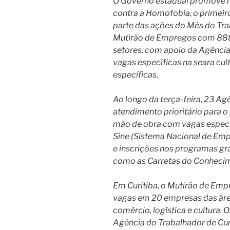
O Governo estadual promove nes
contra a Homofobia, o primei
parte das ações do Mês do Trab
Mutirão de Empregos com 888
setores, com apoio da Agência 
vagas específicas na seara cult
específicas.
Ao longo da terça-feira, 23 A
atendimento prioritário para 
mão de obra com vagas específ
Sine (Sistema Nacional de Em
e inscrições nos programas gra
como as Carretas do Conheci
Em Curitiba, o Mutirão de Em
vagas em 20 empresas das áre
comércio, logística e cultura.
Agência do Trabalhador de Curi