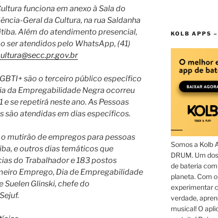
ultura funciona em anexo à Sala do
dência-Geral da Cultura, na rua Saldanha
itiba. Além do atendimento presencial,
KOLB APPS –
 ser atendidos pelo WhatsApp, (41)
ultura@secc.pr.gov.br
I+ são o terceiro público específico
Dia da Empregabilidade Negra ocorreu
e se repetirá neste ano. As Pessoas
s são atendidas em dias específicos.
 o mutirão de empregos para pessoas
Somos a Kolb 
ba, e outros dias temáticos que
DRUM. Um dos 
ias do Trabalhador e 183 postos
de bateria com
meiro Emprego, Dia de Empregabilidade
planeta. Com 
 Suelen Glinski, chefe do
experimentar c
ejuf.
verdade, apren
musical! O aplic