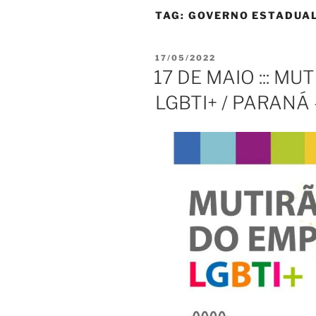
TAG:
GOVERNO ESTADUA
PUBLICADO
17/05/2022
EM
17 DE MAIO ::: M
LGBTI+ / PARANÁ 