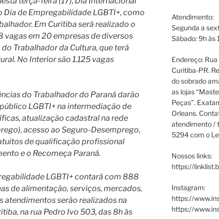
ta terça-feira (17), Dia Internacional
ro Dia de Empregabilidade LGBTI+, como
Atendimento:
alhador. Em Curitiba será realizado o
Segunda a sext
 vagas em 20 empresas de diversos
Sábado: 9h às 
do Trabalhador da Cultura, que terá
ural. No Interior são 1.125 vagas
Endereço: Rua P
Curitiba-PR. Re
do sobrado ama
as lojas “Maste
gências do Trabalhador do Paraná darão
Peças”. Exata
o público LGBTI+ na intermediação de
Orleans. Cont
icas, atualização cadastral na rede
atendimento / t
prego), acesso ao Seguro-Desemprego,
5294 com o Le
tuitos de qualificação profissional
mento e o Recomeça Paraná.
Nossos links:
https://linklist
pregabilidade LGBTI+ contará com 888
Instagram:
as de alimentação, serviços, mercados,
https://www.in
 Os atendimentos serão realizados na
https://www.i
tiba, na rua Pedro Ivo 503, das 8h às