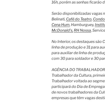
16h, porém as senhas ficarão 
Serão disponibilizadas vagas
Belinati,
Café do Teatro
,
Condo
Cena Hum
, Hamburguey,
Insti
McDonald’s,
RH Nossa
, Servic
No Interior, os destaques são 
linha de produção e 31 para au
para auxiliar de linha de produ
com 30 para soldador e 30 pa
AGÊNCIA DO TRABALHADOR D
Trabalhador da Cultura, prime
Trabalhador voltada ao segmen
participará do Dia de Empreg
de novos trabalhadores da Cu
empresas que têm vagas desti