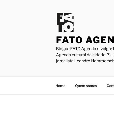
Pular
para
o
conteúdo
FATO AGE
Blogue FATO Agenda divulga: 1
Agenda cultural da cidade. 3) 
jornalista Leandro Hammersch
Home
Quem somos
Con