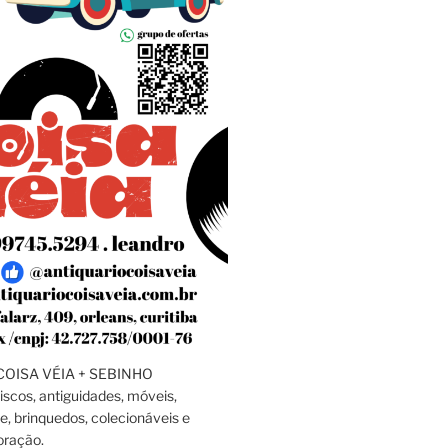
OISA VÉIA + SEBINHO
discos, antiguidades, móveis,
e, brinquedos, colecionáveis e
oração.