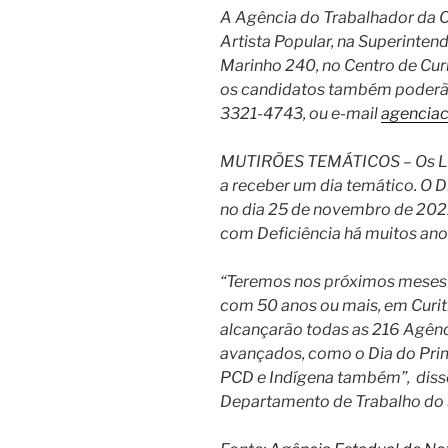
A Agência do Trabalhador da C
Artista Popular, na Superinten
Marinho 240, no Centro de Cur
os candidatos também poderão
3321-4743, ou e-mail
agenciac
MUTIRÕES TEMÁTICOS – Os LGBT
a receber um dia temático. O 
no dia 25 de novembro de 2021 
com Deficiência há muitos ano
“Teremos nos próximos meses
com 50 anos ou mais, em Curiti
alcançarão todas as 216 Agênc
avançados, como o Dia do Pri
PCD e Indígena também”, disse
Departamento de Trabalho do S