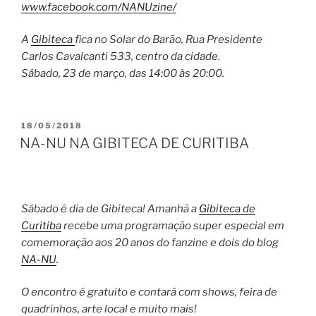
www.facebook.com/NANUzine/
A
Gibiteca
fica no Solar do Barão, Rua Presidente
Carlos Cavalcanti 533, centro da cidade.
Sábado, 23 de março, das 14:00 às 20:00.
PUBLICADO
18/05/2018
EM
NA-NU NA GIBITECA DE CURITIBA
Sábado é dia de Gibiteca! Amanhã a
Gibiteca de
Curitiba
recebe uma programação super especial em
comemoração aos 20 anos do fanzine e dois do blog
NA-NU
.
O encontro é gratuito e contará com shows, feira de
quadrinhos, arte local e muito mais!