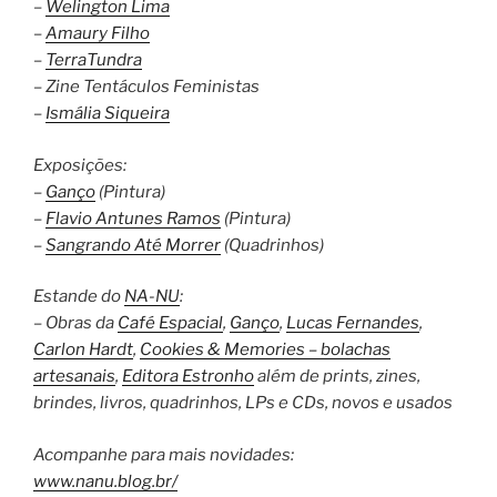
–
Welington Lima
–
Amaury Filho
–
TerraTundra
– Zine Tentáculos Feministas
–
Ismália Siqueira
Exposições:
–
Ganço
(Pintura)
–
Flavio Antunes Ramos
(Pintura)
–
Sangrando Até Morrer
(Quadrinhos)
Estande do
NA-NU
:
– Obras da
Café Espacial
,
Ganço
,
Lucas Fernandes
,
Carlon Hardt
,
Cookies & Memories – bolachas
artesanais
,
Editora Estronho
além de prints, zines,
brindes, livros, quadrinhos, LPs e CDs, novos e usados
Acompanhe para mais novidades:
www.nanu.blog.br/