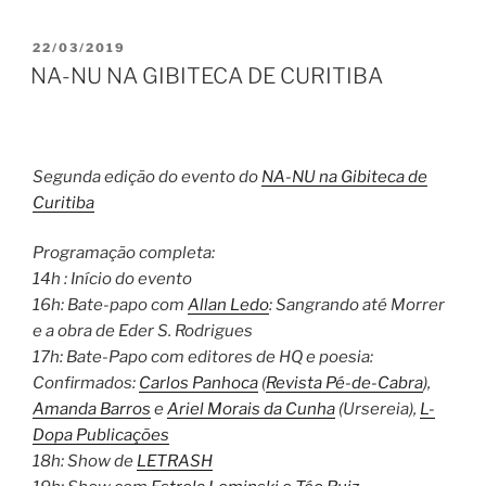
PUBLICADO
22/03/2019
EM
NA-NU NA GIBITECA DE CURITIBA
Segunda edição do evento do
NA-NU na Gibiteca de
Curitiba
Programação completa:
14h : Início do evento
16h: Bate-papo com
Allan Ledo
: Sangrando até Morrer
e a obra de Eder S. Rodrigues
17h: Bate-Papo com editores de HQ e poesia:
Confirmados:
Carlos Panhoca
(
Revista Pé-de-Cabra
),
Amanda Barros
e
Ariel Morais da Cunha
(Ursereia),
L-
Dopa Publicações
18h: Show de
LETRASH