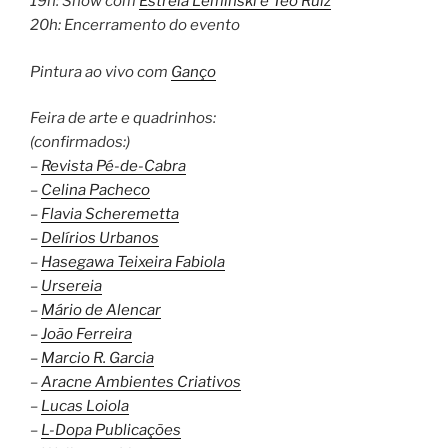
19h: Show com
Estrela Leminski e Téo Ruiz
20h: Encerramento do evento
Pintura ao vivo com
Ganço
Feira de arte e quadrinhos:
(confirmados:)
–
Revista Pé-de-Cabra
–
Celina Pacheco
–
Flavia Scheremetta
–
Delírios Urbanos
–
Hasegawa Teixeira Fabiola
–
Ursereia
–
Mário de Alencar
–
João Ferreira
–
Marcio R. Garcia
–
Aracne Ambientes Criativos
–
Lucas Loiola
–
L-Dopa Publicações