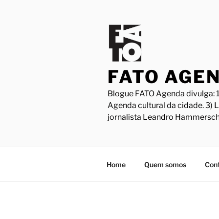
Pular
para
o
conteúdo
FATO AGE
Blogue FATO Agenda divulga: 1
Agenda cultural da cidade. 3) 
jornalista Leandro Hammersch
Home
Quem somos
Con