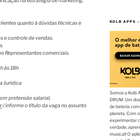
unicação na estratégia de marketing.
KOLB APPS –
lientes quanto à dúvidas técnicas e
e controle de vendas.
a.
s Representantes comerciais.
h às 18h
 Jurídica
Somos a Kolb 
com pretensão salarial,
DRUM. Um dos 
r
/ informe o título da vaga no assunto
de bateria com
planeta. Com 
experimentar c
verdade, apren
musical! O aplic