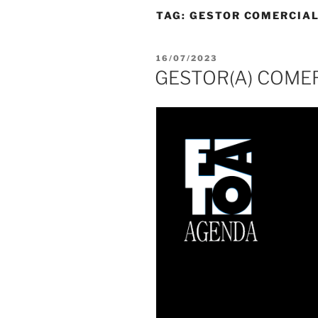
TAG:
GESTOR COMERCIA
PUBLICADO
16/07/2023
EM
GESTOR(A) COMER