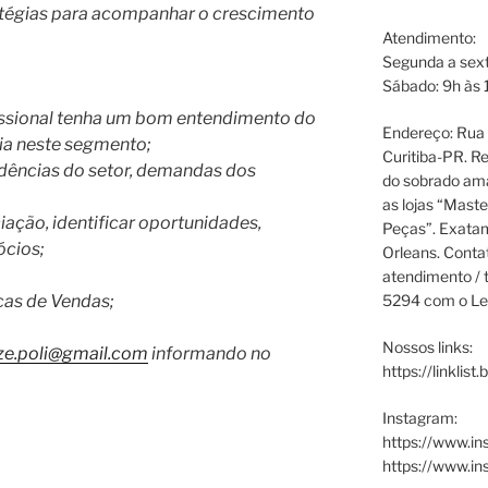
atégias para acompanhar o crescimento
Atendimento:
Segunda a sext
Sábado: 9h às 
fissional tenha um bom entendimento do
Endereço: Rua P
ia neste segmento;
Curitiba-PR. Re
ndências do setor, demandas dos
do sobrado ama
as lojas “Maste
iação, identificar oportunidades,
Peças”. Exata
ócios;
Orleans. Cont
atendimento / t
5294 com o Le
as de Vendas;
Nossos links:
ize.poli@gmail.com
informando no
https://linklist
Instagram:
https://www.in
https://www.i