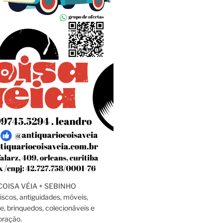
OISA VÉIA + SEBINHO
discos, antiguidades, móveis,
e, brinquedos, colecionáveis e
oração.