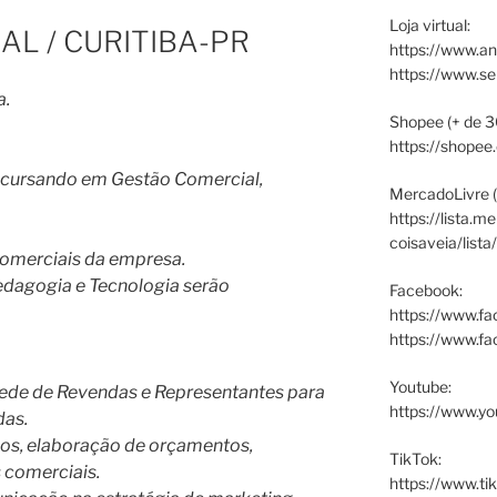
Loja virtual:
L / CURITIBA-PR
https://www.an
https://www.s
a.
Shopee (+ de 3
https://shopee
u cursando em Gestão Comercial,
MercadoLivre (
https://lista.m
coisaveia/lista
comerciais da empresa.
edagogia e Tecnologia serão
Facebook:
https://www.fa
https://www.f
Youtube:
 rede de Revendas e Representantes para
https://www.yo
das.
os, elaboração de orçamentos,
TikTok:
 comerciais.
https://www.ti