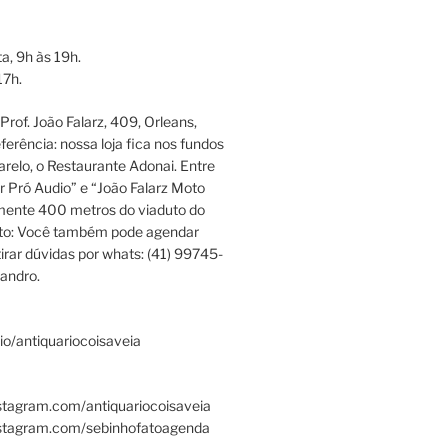
a, 9h às 19h.
17h.
rof. João Falarz, 409, Orleans,
ferência: nossa loja fica nos fundos
relo, o Restaurante Adonai. Entre
r Pró Audio” e “João Falarz Moto
mente 400 metros do viaduto do
ato: Você também pode agendar
irar dúvidas por whats: (41) 99745-
andro.
.bio/antiquariocoisaveia
stagram.com/antiquariocoisaveia
nstagram.com/sebinhofatoagenda