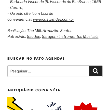
–
Barbearia Visconde
(R. Visconde do Rio Branco, 1655
– Centro)
– Ou pelo site (com taxa de
conveniência):
www.customday.com.br
Realização:
The Mill
,
Armazém Santos
Patrocínio:
Gauden
,
Garagem Instrumentos Musicais
BUSCAR NO FATO AGENDA!
Pesquisar
Pesqui
por:
ANTIQUÁRIO COISA VÉIA