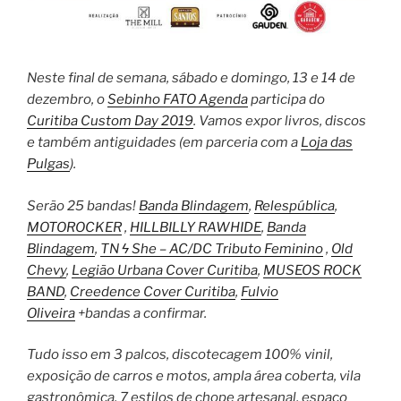
Neste final de semana, sábado e domingo, 13 e 14 de
dezembro, o
Sebinho FATO Agenda
participa do
Curitiba Custom Day 2019
. Vamos expor livros, discos
e também antiguidades (em parceria com a
Loja das
Pulgas
).
Serão 25 bandas!
Banda Blindagem
,
Relespública
,
MOTOROCKER
,
HILLBILLY RAWHIDE
,
Banda
Blindagem
,
TN ϟ She – AC/DC Tributo Feminino
,
Old
Chevy
,
Legião Urbana Cover Curitiba
,
MUSEOS ROCK
BAND
,
Creedence Cover Curitiba
,
Fulvio
Oliveira
+bandas a confirmar.
Tudo isso em 3 palcos, discotecagem 100% vinil,
exposição de carros e motos, ampla área coberta, vila
gastronômica, 7 estilos de chope artesanal, espaço