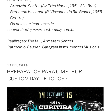
–
Armazém Santos
(Av. Três Marias, 135 – São Braz)
–
Barbearia Visconde
(R. Visconde do Rio Branco, 1655
– Centro)
– Ou pelo site (com taxa de
conveniência):
www.customday.com.br
Realização:
The Mill
,
Armazém Santos
Patrocínio:
Gauden
,
Garagem Instrumentos Musicais
PUBLICADO
19/11/2019
EM
PREPARADOS PARA O MELHOR
CUSTOM DAY DE TODOS?