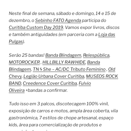
Neste final de semana, sábado e domingo, 14 e 15 de
dezembro, o
Sebinho FATO Agenda
participa do
Curitiba Custom Day 2019
. Vamos expor livros, discos
e também antiguidades (em parceria com a
Loja das
Pulgas
).
Serão 25 bandas!
Banda Blindagem
,
Relespública
,
MOTOROCKER
,
HILLBILLY RAWHIDE
,
Banda
Blindagem
,
TN ϟ She – AC/DC Tributo Feminino
,
Old
Chevy
,
Legião Urbana Cover Curitiba
,
MUSEOS ROCK
BAND
,
Creedence Cover Curitiba
,
Fulvio
Oliveira
+bandas a confirmar.
Tudo isso em 3 palcos, discotecagem 100% vinil,
exposição de carros e motos, ampla área coberta, vila
gastronômica, 7 estilos de chope artesanal, espaço
kids, área para comercialização de produtos e