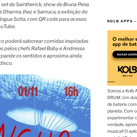
 set de Saintherick, show de Bruna Pena
e Dharma Jhaz e Samuca, e exibição do
 Língua Solta, com QR code para acesso
KOLB APPS –
ouTube.
ico poderá saborear comidas inspiradas
as pelos chefs Rafael Baby e Andressa
xpande os sentidos e aproxima ainda
disco.
Somos a Kolb 
DRUM. Um dos 
de bateria com
planeta. Com 
experimentar c
verdade, apren
musical! O aplic