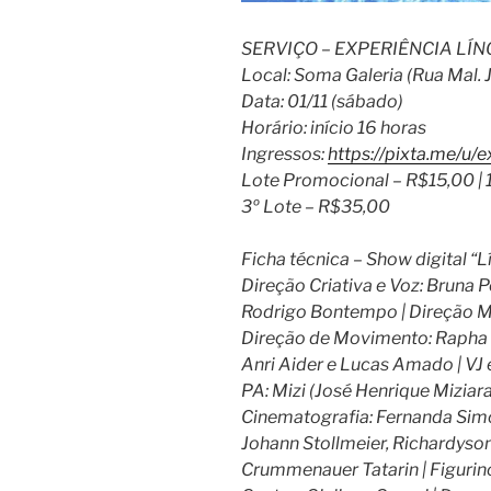
SERVIÇO – EXPERIÊNCIA LÍNGU
Local: Soma Galeria (Rua Mal. 
Data: 01/11 (sábado)
Horário: início 16 horas
Ingressos:
https://pixta.me/u/e
Lote Promocional – R$15,00 | 1
3º Lote – R$35,00
Ficha técnica – Show digital “L
Direção Criativa e Voz: Bruna P
Rodrigo Bontempo | Direção Mus
Direção de Movimento: Rapha F
Anri Aider e Lucas Amado | VJ 
PA: Mizi (José Henrique Miziar
Cinematografia: Fernanda Simõe
Johann Stollmeier, Richardyso
Crummenauer Tatarin | Figurino