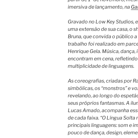
imersiva de lançamento, na
Ga
Gravado no Low Key Studios, e
uma extensão de sua casa, o sho
Bruna, que convida o público a
trabalho foi realizado em parc
Henrique Gela. Música, dança, 
encontram em cena, refletindo 
multiplicidade de linguagens.
As coreografias, criadas por R
simbólicas, os “monstros” e voz
revelando, ao longo do espetá
seus próprios fantasmas. A ilu
Lucas Amado, acompanha ess
de cada faixa. “O Língua Solta
principais linguagens: som e 
pouco de dança, design, elemen