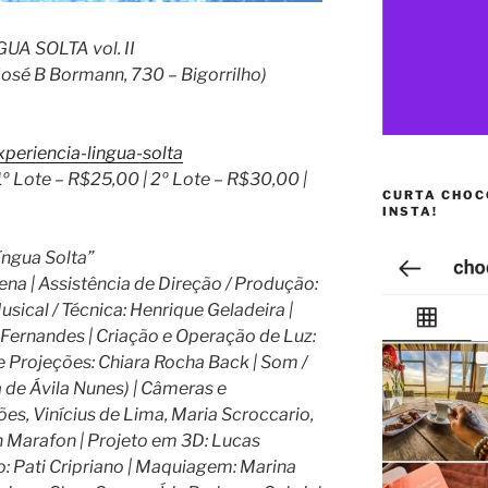
A SOLTA vol. II
José B Bormann, 730 – Bigorrilho)
xperiencia-lingua-solta
º Lote – R$25,00 | 2º Lote – R$30,00 |
CURTA CHOC
INSTA!
íngua Solta”
ena | Assistência de Direção / Produção:
ical / Técnica: Henrique Geladeira |
ernandes | Criação e Operação de Luz:
e Projeções: Chiara Rocha Back | Som /
a de Ávila Nunes) | Câmeras e
s, Vinícius de Lima, Maria Scroccario,
n Marafon | Projeto em 3D: Lucas
: Pati Cripriano | Maquiagem: Marina