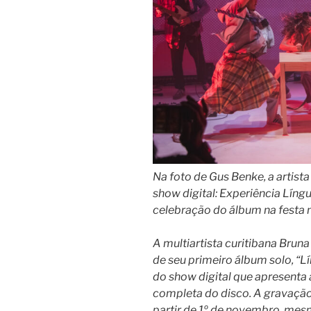
Na foto de Gus Benke, a artist
show digital: Experiência Língu
celebração do álbum na festa 
A multiartista curitibana Brun
de seu primeiro álbum solo, “L
do show digital que apresenta
completa do disco. A gravação 
partir de 1º de novembro, mes