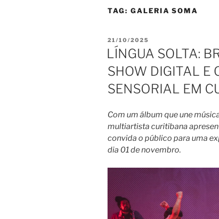
TAG:
GALERIA SOMA
PUBLICADO
21/10/2025
EM
LÍNGUA SOLTA: 
SHOW DIGITAL E
SENSORIAL EM C
Com um álbum que une música, a
multiartista curitibana apres
convida o público para uma ex
dia 01 de novembro.