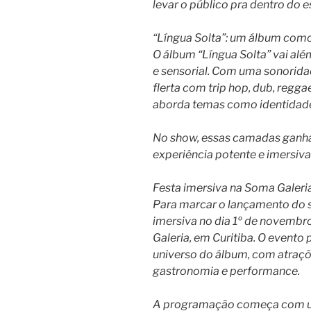
levar o público pra dentro do 
“Língua Solta”: um álbum como
O álbum “Língua Solta” vai al
e sensorial. Com uma sonorida
flerta com trip hop, dub, regga
aborda temas como identidade, 
No show, essas camadas ganha
experiência potente e imersiv
Festa imersiva na Soma Galeri
Para marcar o lançamento do sh
imersiva no dia 1º de novembro
Galeria, em Curitiba. O event
universo do álbum, com atraçõ
gastronomia e performance.
A programação começa com u