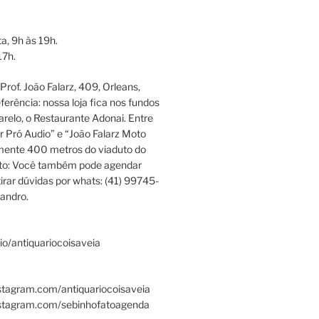
a, 9h às 19h.
17h.
rof. João Falarz, 409, Orleans,
ferência: nossa loja fica nos fundos
relo, o Restaurante Adonai. Entre
r Pró Audio” e “João Falarz Moto
mente 400 metros do viaduto do
ato: Você também pode agendar
irar dúvidas por whats: (41) 99745-
andro.
.bio/antiquariocoisaveia
stagram.com/antiquariocoisaveia
nstagram.com/sebinhofatoagenda