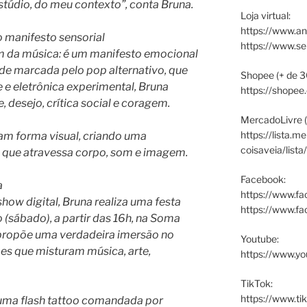
estúdio, do meu contexto”, conta Bruna.
Loja virtual:
https://www.an
 manifesto sensorial
https://www.s
ém da música: é um manifesto emocional
de marcada pelo pop alternativo, que
Shopee (+ de 3
e e eletrônica experimental, Bruna
https://shopee
desejo, crítica social e coragem.
MercadoLivre (
https://lista.m
m forma visual, criando uma
coisaveia/lista
a que atravessa corpo, som e imagem.
Facebook:
a
https://www.fa
ow digital, Bruna realiza uma festa
https://www.f
 (sábado), a partir das 16h, na Soma
o propõe uma verdadeira imersão no
Youtube:
es que misturam música, arte,
https://www.yo
TikTok:
https://www.ti
ma flash tattoo comandada por