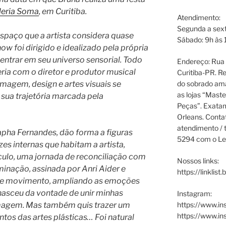
leria Soma
, em Curitiba.
Atendimento:
Segunda a sext
spaço que a artista considera quase
Sábado: 9h às 
w foi dirigido e idealizado pela própria
 entrar em seu universo sensorial. Todo
Endereço: Rua P
eria com o diretor e produtor musical
Curitiba-PR. Re
do sobrado ama
imagem, design e artes visuais se
as lojas “Maste
sua trajetória marcada pela
Peças”. Exata
Orleans. Cont
atendimento / t
apha Fernandes, dão forma a figuras
5294 com o Le
es internas que habitam a artista,
culo, uma jornada de reconciliação com
Nossos links:
minação, assinada por Anri Aider e
https://linklist
e movimento, ampliando as emoções
 nasceu da vontade de unir minhas
Instagram:
https://www.in
imagem. Mas também quis trazer um
https://www.i
tos das artes plásticas… Foi natural