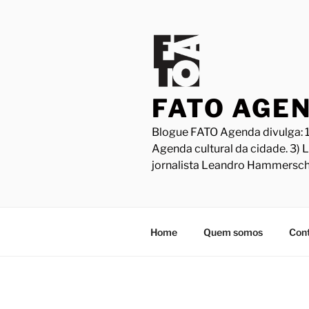
Pular
para
o
conteúdo
FATO AGE
Blogue FATO Agenda divulga: 1
Agenda cultural da cidade. 3) 
jornalista Leandro Hammersch
Home
Quem somos
Con