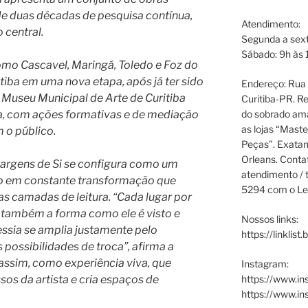
de duas décadas de pesquisa contínua,
Atendimento:
 central.
Segunda a sext
Sábado: 9h às 
mo Cascavel, Maringá, Toledo e Foz do
itiba em uma nova etapa, após já ter sido
Endereço: Rua P
Museu Municipal de Arte de Curitiba
Curitiba-PR. Re
do sobrado ama
a, com ações formativas e de mediação
as lojas “Maste
 o público.
Peças”. Exata
Orleans. Cont
argens de Si se configura como um
atendimento / t
ho em constante transformação que
5294 com o Le
s camadas de leitura. “Cada lugar por
 também a forma como ele é visto e
Nossos links:
vessia se amplia justamente pelo
https://linklist
 possibilidades de troca”, afirma a
 assim, como experiência viva, que
Instagram:
https://www.in
os da artista e cria espaços de
https://www.i