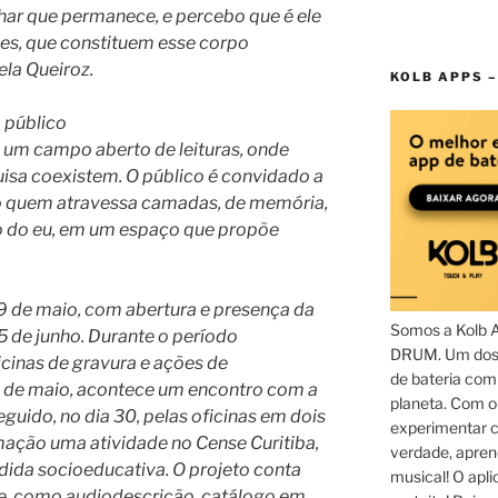
lhar que permanece, e percebo que é ele
es, que constituem esse corpo
ela Queiroz.
KOLB APPS –
 público
 um campo aberto de leituras, onde
isa coexistem. O público é convidado a
o quem atravessa camadas, de memória,
o do eu, em um espaço que propõe
 de maio, com abertura e presença da
Somos a Kolb 
15 de junho. Durante o período
DRUM. Um dos 
icinas de gravura e ações de
de bateria com
29 de maio, acontece um encontro com a
planeta. Com 
eguido, no dia 30, pelas oficinas em dois
experimentar c
mação uma atividade no Cense Curitiba,
verdade, apren
ida socioeducativa. O projeto conta
musical! O aplic
e, como audiodescrição, catálogo em