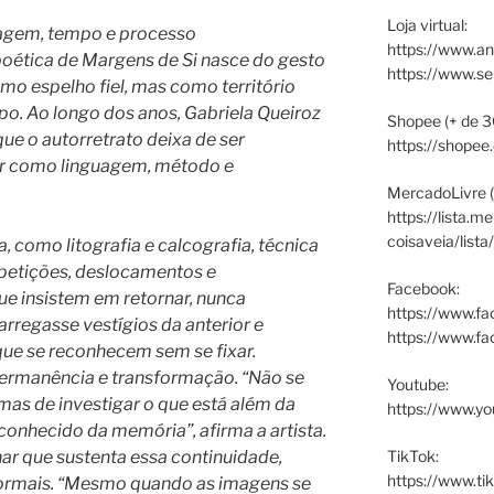
Loja virtual:
magem, tempo e processo
https://www.an
poética de Margens de Si nasce do gesto
https://www.s
como espelho fiel, mas como território
po. Ao longo dos anos, Gabriela Queiroz
Shopee (+ de 3
e o autorretrato deixa de ser
https://shopee
ar como linguagem, método e
MercadoLivre (
https://lista.m
coisaveia/lista
, como litografia e calcografia, técnica
epetições, deslocamentos e
Facebook:
e insistem em retornar, nunca
https://www.fa
rregasse vestígios da anterior e
https://www.f
que se reconhecem sem se fixar.
permanência e transformação. “Não se
Youtube:
 mas de investigar o que está além da
https://www.yo
conhecido da memória”, afirma a artista.
TikTok:
ar que sustenta essa continuidade,
https://www.ti
ormais. “Mesmo quando as imagens se