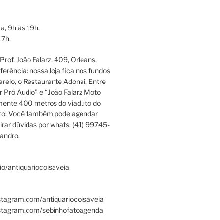
a, 9h às 19h.
17h.
rof. João Falarz, 409, Orleans,
ferência: nossa loja fica nos fundos
relo, o Restaurante Adonai. Entre
r Pró Audio” e “João Falarz Moto
mente 400 metros do viaduto do
ato: Você também pode agendar
irar dúvidas por whats: (41) 99745-
andro.
.bio/antiquariocoisaveia
stagram.com/antiquariocoisaveia
nstagram.com/sebinhofatoagenda