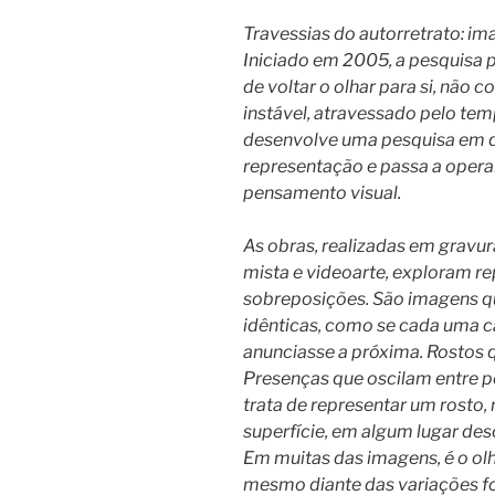
Travessias do autorretrato: i
Iniciado em 2005, a pesquisa 
de voltar o olhar para si, não 
instável, atravessado pelo tem
desenvolve uma pesquisa em qu
representação e passa a oper
pensamento visual.
As obras, realizadas em gravura
mista e videoarte, exploram r
sobreposições. São imagens qu
idênticas, como se cada uma ca
anunciasse a próxima. Rostos 
Presenças que oscilam entre 
trata de representar um rosto,
superfície, em algum lugar des
Em muitas das imagens, é o olh
mesmo diante das variações f