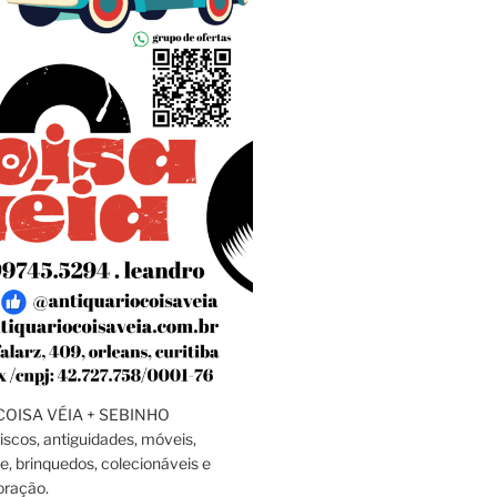
OISA VÉIA + SEBINHO
discos, antiguidades, móveis,
e, brinquedos, colecionáveis e
oração.