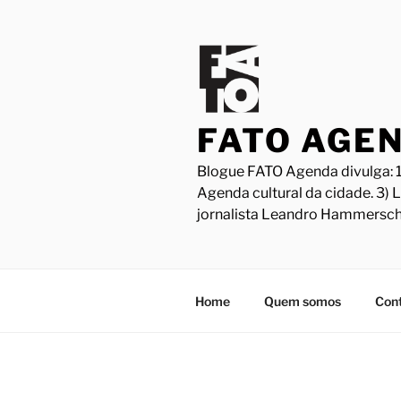
Pular
para
o
conteúdo
FATO AGE
Blogue FATO Agenda divulga: 1
Agenda cultural da cidade. 3) 
jornalista Leandro Hammersch
Home
Quem somos
Con