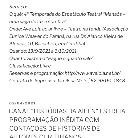
Serviço:
O quê: 4ª Temporada do Espetáculo Teatral “Manaós –
uma saga de luz e sombra”.
Onde: Ave Lola ao ar livre – Teatro na tenda (Associação
Eunice Weaver do Paraná, na rua Dr. Alarico Vieira de
Alencar, 10, Bacacheri, em Curitiba)
Quando: 13/9/2021 a 3/10/2021
Quanto: Sistema “Pague o quanto vale”
Classificação: Livre
Reservas e programação:
http://www.avelola.net.br/
Contato de Imprensa: Jamilssa Melo | 92-98161-1848
PUBLICADO
02/04/2021
EM
CANAL “HISTÓRIAS DA AILÉN” ESTREIA
PROGRAMAÇÃO INÉDITA COM
CONTAÇÕES DE HISTÓRIAS DE
AUTORES CURITIBANOS