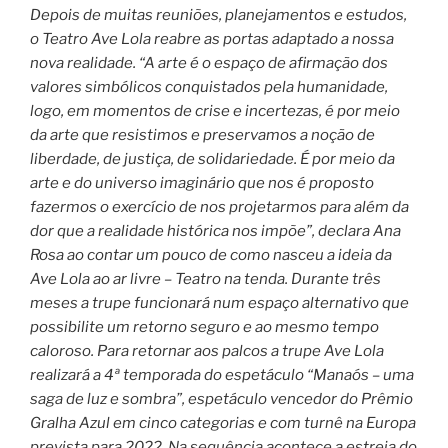
Depois de muitas reuniões, planejamentos e estudos,
o Teatro Ave Lola reabre as portas adaptado a nossa
nova realidade. “A arte é o espaço de afirmação dos
valores simbólicos conquistados pela humanidade,
logo, em momentos de crise e incertezas, é por meio
da arte que resistimos e preservamos a noção de
liberdade, de justiça, de solidariedade. É por meio da
arte e do universo imaginário que nos é proposto
fazermos o exercício de nos projetarmos para além da
dor que a realidade histórica nos impõe”, declara Ana
Rosa ao contar um pouco de como nasceu a ideia da
Ave Lola ao ar livre – Teatro na tenda. Durante três
meses a trupe funcionará num espaço alternativo que
possibilite um retorno seguro e ao mesmo tempo
caloroso. Para retornar aos palcos a trupe Ave Lola
realizará a 4ª temporada do espetáculo “Manaós – uma
saga de luz e sombra”, espetáculo vencedor do Prêmio
Gralha Azul em cinco categorias e com turnê na Europa
prevista para 2022. Na sequência acontece a estreia do