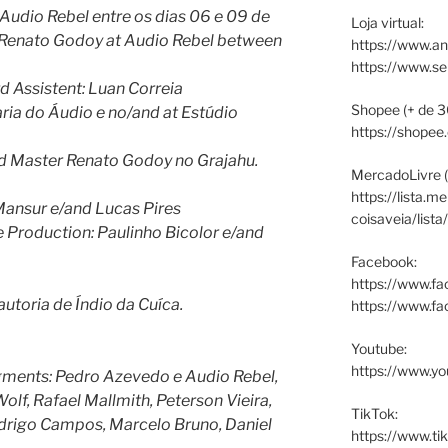
udio Rebel entre os dias 06 e 09 de
Loja virtual:
 Renato Godoy at Audio Rebel between
https://www.an
https://www.s
d Assistent: Luan Correia
Shopee (+ de 3
ia do Áudio e no/and at Estúdio
https://shopee
d Master Renato Godoy no Grajahu.
MercadoLivre (
https://lista.m
Mansur e/and Lucas Pires
coisaveia/lista
 Production: Paulinho Bicolor e/and
Facebook:
https://www.fa
utoria de Índio da Cuíca.
https://www.f
Youtube:
https://www.yo
ments: Pedro Azevedo e Audio Rebel,
lf, Rafael Mallmith, Peterson Vieira,
TikTok:
odrigo Campos, Marcelo Bruno, Daniel
https://www.ti