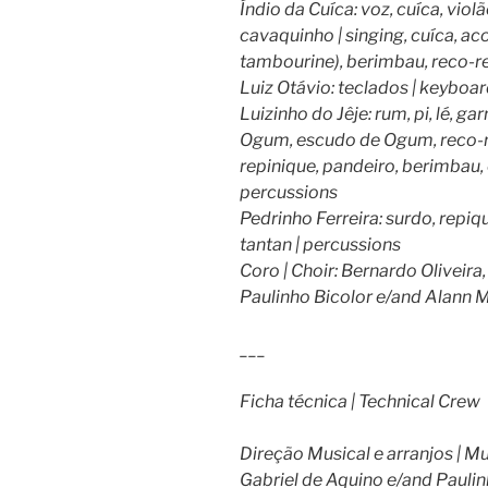
Índio da Cuíca: voz, cuíca, viol
cavaquinho | singing, cuíca, aco
tambourine), berimbau, reco-r
Luiz Otávio: teclados | keyboa
Luizinho do Jêje: rum, pi, lé, ga
Ogum, escudo de Ogum, reco-re
repinique, pandeiro, berimbau, 
percussions
Pedrinho Ferreira: surdo, repiq
tantan | percussions
Coro | Choir: Bernardo Oliveira
Paulinho Bicolor e/and Alann M
___
Ficha técnica | Technical Crew
Direção Musical e arranjos | M
Gabriel de Aquino e/and Paulin