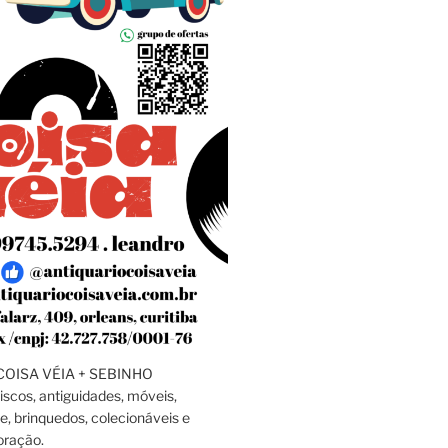
OISA VÉIA + SEBINHO
discos, antiguidades, móveis,
e, brinquedos, colecionáveis e
oração.