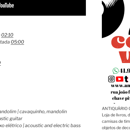
e
02:10
ntada
05:00
9
ANTIQUÁRIO C
andolim | cavaquinho, mandolin
Loja de livros, 
stic guitar
camisas de tim
xo elétrico | acoustic and electric bass
objetos de dec