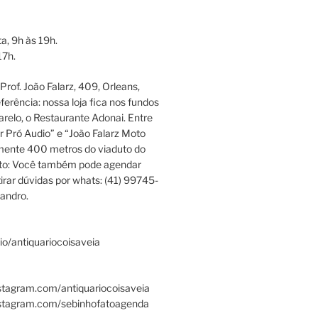
a, 9h às 19h.
17h.
rof. João Falarz, 409, Orleans,
ferência: nossa loja fica nos fundos
relo, o Restaurante Adonai. Entre
r Pró Audio” e “João Falarz Moto
mente 400 metros do viaduto do
ato: Você também pode agendar
irar dúvidas por whats: (41) 99745-
andro.
.bio/antiquariocoisaveia
stagram.com/antiquariocoisaveia
nstagram.com/sebinhofatoagenda