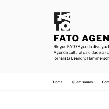
Pular
para
o
conteúdo
FATO AGE
Blogue FATO Agenda divulga: 1
Agenda cultural da cidade. 3) 
jornalista Leandro Hammersch
Home
Quem somos
Con