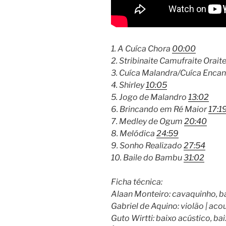
1. A Cuíca Chora
00:00
2. Stribinaite Camufraite Orait
3. Cuíca Malandra/Cuíca Enca
4. Shirley
10:05
5. Jogo de Malandro
13:02
6. Brincando em Ré Maior
17:1
7. Medley de Ogum
20:40
8. Melódica
24:59
9. Sonho Realizado
27:54
10. Baile do Bambu
31:02
Ficha técnica:
Alaan Monteiro: cavaquinho, b
Gabriel de Aquino: violão | acou
Guto Wirtti: baixo acústico, bai