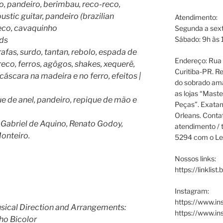
ão, pandeiro, berimbau, reco-reco,
ustic guitar, pandeiro (brazilian
Atendimento:
eco, cavaquinho
Segunda a sext
Sábado: 9h às 
rds
rrafas, surdo, tantan, rebolo, espada de
Endereço: Rua P
co, ferros, agôgos, shakes, xequerê,
Curitiba-PR. Re
cáscara na madeira e no ferro, efeitos |
do sobrado ama
as lojas “Maste
ue de anel, pandeiro, repique de mão e
Peças”. Exata
Orleans. Cont
, Gabriel de Aquino, Renato Godoy,
atendimento / t
onteiro.
5294 com o Le
Nossos links:
https://linklist
Instagram:
https://www.in
usical Direction and Arrangements:
https://www.i
ho Bicolor