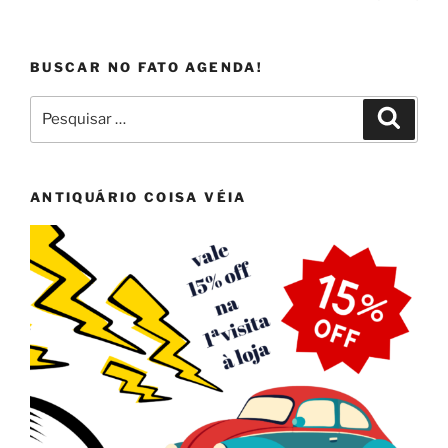
pági
de
posts
BUSCAR NO FATO AGENDA!
Pesquisar
Pesqui
por:
ANTIQUÁRIO COISA VÉIA