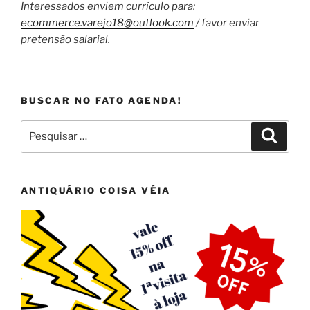
Interessados enviem currículo para:
ecommerce.varejo18@outlook.com
/ favor enviar
pretensão salarial.
BUSCAR NO FATO AGENDA!
Pesquisar
Pesqui
por:
ANTIQUÁRIO COISA VÉIA