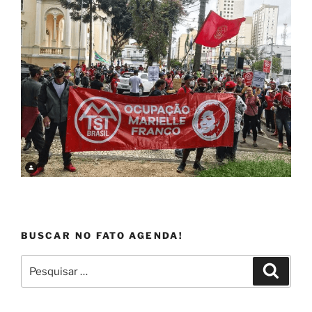
BUSCAR NO FATO AGENDA!
Pesquisar
Pesqui
por: