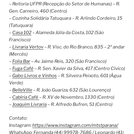
– Reitoria UFPR (Recepção do Setor de Humanas) – R.
Gen. Carneiro, 460 (Centro)
– Cozinha Solidária Tatuquara – R. Arlindo Cordeiro, 15
(Tatuquara)
–
Casa 102
– Alameda Júlia da Costa, 102 (São
Francisco)
–
Livraria Vertov
– R. Visc. do Rio Branco, 835 – 2º andar
(Mercês)
–
Folia Bar
– Av. Jaime Reis, 320 (São Francisco)
–
Fuga Café
– R. Sen. Xavier da Silva, 417 (Centro Cívico)
–
Gabo Livros e Vinhos
– R. Silveira Peixoto, 601 (Água
Verde)
–
BelleVille
– R. João Guariza, 632 (São Lourenço)
–
Cabíria Café
– R. XV de Novembro, 1330 (Centro)
–
Joaquim Livraria
– R. Alfredo Bufren, 51 (Centro)
Contato:
Instagram:
https://www.instagram.com/mtstparana/
WhatsApp: Fernanda (44) 99978-7686 / Leonardo (41)