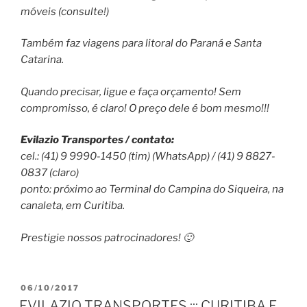
móveis (consulte!)
Também faz viagens para litoral do Paraná e Santa
Catarina.
Quando precisar, ligue e faça orçamento! Sem
compromisso, é claro! O preço dele é bom mesmo!!!
Evilazio Transportes / contato:
cel.: (41) 9 9990-1450 (tim) (WhatsApp) / (41) 9 8827-
0837 (claro)
ponto: próximo ao Terminal do Campina do Siqueira, na
canaleta, em Curitiba.
Prestigie nossos patrocinadores! 🙂
PUBLICADO
06/10/2017
EM
EVILAZIO TRANSPORTES ::: CURITIBA E