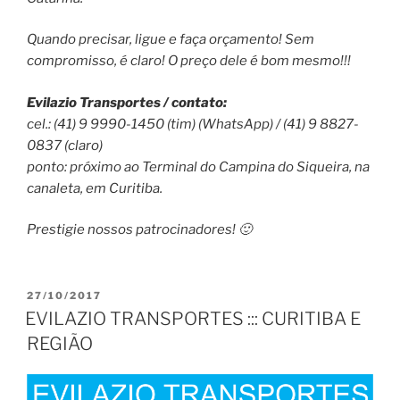
Quando precisar, ligue e faça orçamento! Sem
compromisso, é claro! O preço dele é bom mesmo!!!
Evilazio Transportes / contato:
cel.: (41) 9 9990-1450 (tim) (WhatsApp) / (41) 9 8827-
0837 (claro)
ponto: próximo ao Terminal do Campina do Siqueira, na
canaleta, em Curitiba.
Prestigie nossos patrocinadores! 🙂
PUBLICADO
27/10/2017
EM
EVILAZIO TRANSPORTES ::: CURITIBA E
REGIÃO