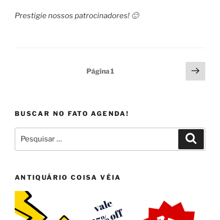
Prestigie nossos patrocinadores! 🙂
Paginação
Próx
Página
1
pági
de
posts
BUSCAR NO FATO AGENDA!
Pesquisar
Pesqui
por:
ANTIQUÁRIO COISA VÉIA