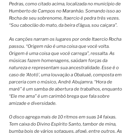
Pedras, como citado acima, localizada no município de
Humberto de Campos no Maranhão. Somando isso ao
Rocha de seu sobrenome, Itaercio é pedra três vezes.
“Sou caboclão do mato, da beira d’água, sou caiçara”.
As canções narram os lugares por onde Itaercio Rocha
passou. “Origem não é uma coisa que você volta.
Origem é uma coisa que você carrega”, ressalta. As
músicas fazem homenagens, saúdam forças da
natureza e representam sua ancestralidade. Esse é o
caso de ‘Atotô’, uma louvação a Obaluaê, composta em
parceria com o músico, André Abujamra. “Hora de
maré” é um samba de abertura de trabalhos, enquanto
“Ele me ama” é um carimbó brega que fala sobre
amizade e diversidade.
O disco agrega mais de 10 ritmos em suas 14 faixas.
Tem caixa do Divino Espírito Santo, tambor de mina,
bumba bois de vários sotaques, afoxé, entre outros. As