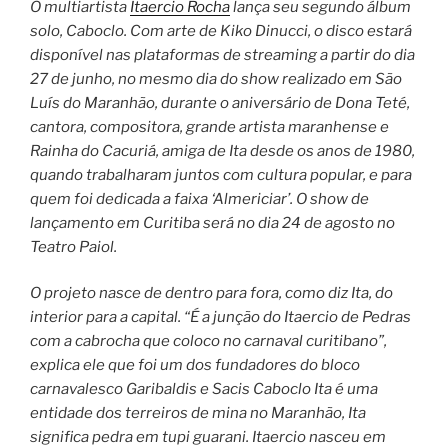
O multiartista
Itaercio Rocha
lança seu segundo álbum
solo, Caboclo. Com arte de Kiko Dinucci, o disco estará
disponível nas plataformas de streaming a partir do dia
27 de junho, no mesmo dia do show realizado em São
Luís do Maranhão, durante o aniversário de Dona Teté,
cantora, compositora, grande artista maranhense e
Rainha do Cacuriá, amiga de Ita desde os anos de 1980,
quando trabalharam juntos com cultura popular, e para
quem foi dedicada a faixa ‘Almericiar’. O show de
lançamento em Curitiba será no dia 24 de agosto no
Teatro Paiol.
O projeto nasce de dentro para fora, como diz Ita, do
interior para a capital. “É a junção do Itaercio de Pedras
com a cabrocha que coloco no carnaval curitibano”,
explica ele que foi um dos fundadores do bloco
carnavalesco Garibaldis e Sacis Caboclo Ita é uma
entidade dos terreiros de mina no Maranhão, Ita
significa pedra em tupi guarani. Itaercio nasceu em