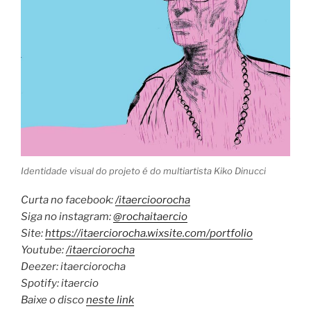
Identidade visual do projeto é do multiartista Kiko Dinucci
Curta no facebook:
/itaercioorocha
Siga no instagram:
@rochaitaercio
Site:
https://itaerciorocha.wixsite.
com/portfolio
Youtube:
/itaerciorocha
Deezer: itaerciorocha
Spotify: itaercio
Baixe o disco
neste link