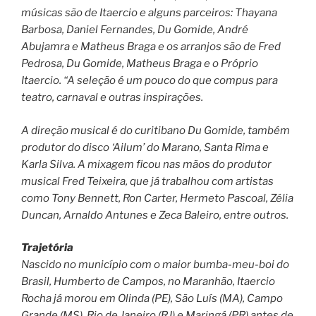
músicas são de Itaercio e alguns parceiros: Thayana
Barbosa, Daniel Fernandes, Du Gomide, André
Abujamra e Matheus Braga e os arranjos são de Fred
Pedrosa, Du Gomide, Matheus Braga e o Próprio
Itaercio. “A seleção é um pouco do que compus para
teatro, carnaval e outras inspirações.
A direção musical é do curitibano Du Gomide, também
produtor do disco ‘Ailum’ do Marano, Santa Rima e
Karla Silva. A mixagem ficou nas mãos do produtor
musical Fred Teixeira, que já trabalhou com artistas
como Tony Bennett, Ron Carter, Hermeto Pascoal, Zélia
Duncan, Arnaldo Antunes e Zeca Baleiro, entre outros.
Trajetória
Nascido no município com o maior bumba-meu-boi do
Brasil, Humberto de Campos, no Maranhão, Itaercio
Rocha já morou em Olinda (PE), São Luís (MA), Campo
Grande (MS), Rio de Janeiro (RJ) e Maringá (PR) antes de