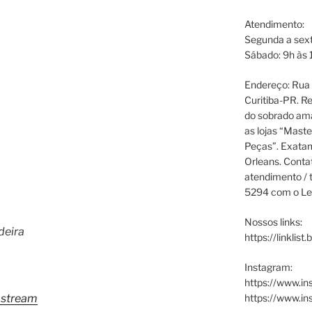
Atendimento:
Segunda a sext
Sábado: 9h às 
Endereço: Rua P
Curitiba-PR. Re
do sobrado ama
as lojas “Maste
Peças”. Exata
Orleans. Cont
atendimento / t
5294 com o Le
Nossos links:
deira
https://linklist
Instagram:
https://www.in
https://www.i
stream​