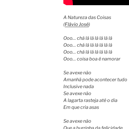
A Natureza das Coisas
(
Flávio José
)
Ooo… chá lá lá lá lá lá lá
Ooo… chá lá lá lá lá lá lá
Ooo… chá lá lá lá lá lá lá
Ooo… coisa boa é namorar
Se avexe não
Amanhã pode acontecer tudo
Inclusive nada
Se avexe não
A lagarta rasteja até o dia
Em que cria asas
Se avexe não
Que a burrinha da felicidade