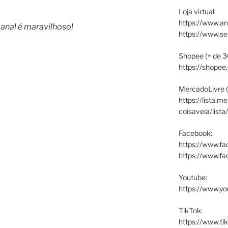
Loja virtual:
https://www.an
canal é maravilhoso!
https://www.s
Shopee (+ de 3
https://shopee
MercadoLivre (
https://lista.m
coisaveia/lista
Facebook:
https://www.fa
https://www.f
Youtube:
https://www.yo
TikTok:
https://www.ti