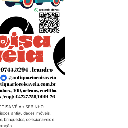
OISA VÉIA + SEBINHO
discos, antiguidades, móveis,
e, brinquedos, colecionáveis e
oração.