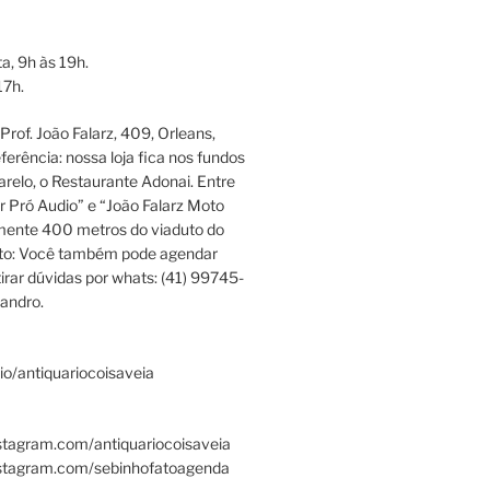
a, 9h às 19h.
17h.
rof. João Falarz, 409, Orleans,
ferência: nossa loja fica nos fundos
relo, o Restaurante Adonai. Entre
r Pró Audio” e “João Falarz Moto
mente 400 metros do viaduto do
ato: Você também pode agendar
irar dúvidas por whats: (41) 99745-
andro.
.bio/antiquariocoisaveia
stagram.com/antiquariocoisaveia
nstagram.com/sebinhofatoagenda