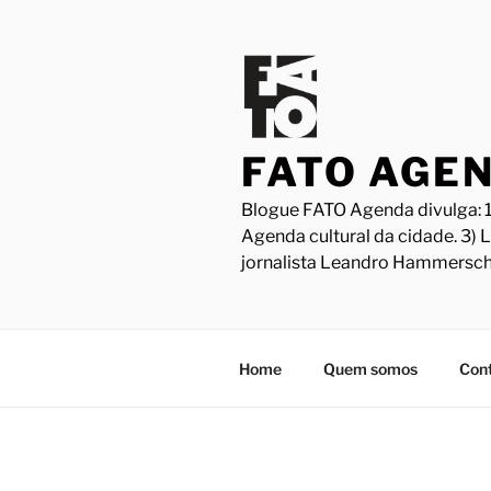
Pular
para
o
conteúdo
FATO AGE
Blogue FATO Agenda divulga: 1
Agenda cultural da cidade. 3) 
jornalista Leandro Hammersch
Home
Quem somos
Con