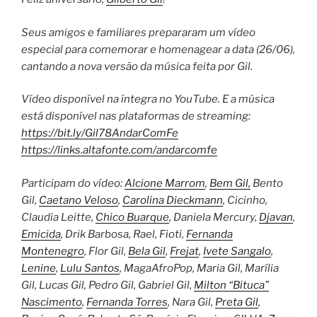
Seus amigos e familiares prepararam um vídeo
especial para comemorar e homenagear a data (26/06),
cantando a nova versão da música feita por Gil.
Vídeo disponível na íntegra no YouTube. E a música
está disponível nas plataformas de streaming:
https://bit.ly/Gil78AndarComFe
https://links.altafonte.com/andarcomfe
Participam do vídeo:
Alcione Marrom
,
Bem Gil,
Bento
Gil,
Caetano Veloso
,
Carolina Dieckmann
, Cicinho,
Claudia Leitte,
Chico Buarque
, Daniela Mercury,
Djavan
,
Emicida
, Drik Barbosa, Rael, Fioti,
Fernanda
Montenegro
, Flor Gil,
Bela Gil
,
Frejat
,
Ivete Sangalo
,
Lenine
,
Lulu Santos
, MagaAfroPop, Maria Gil, Marília
Gil, Lucas Gil, Pedro Gil, Gabriel Gil,
Milton “Bituca”
Nascimento
,
Fernanda Torres
, Nara Gil,
Preta Gil
,