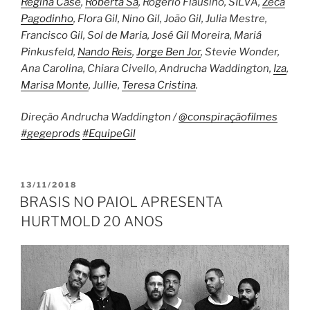
Regina Casé
,
Roberta Sá
, Rogério Flausino, SILVA,
Zeca
Pagodinho
, Flora Gil, Nino Gil, João Gil, Julia Mestre,
Francisco Gil, Sol de Maria, José Gil Moreira, Mariá
Pinkusfeld,
Nando Reis
,
Jorge Ben Jor
, Stevie Wonder,
Ana Carolina, Chiara Civello, Andrucha Waddington,
Iza
,
Marisa Monte
, Jullie,
Teresa Cristina
.
Direção Andrucha Waddington /
@conspiraçãofilmes
#
gegeprods
#
EquipeGil
PUBLICADO
13/11/2018
EM
BRASIS NO PAIOL APRESENTA
HURTMOLD 20 ANOS