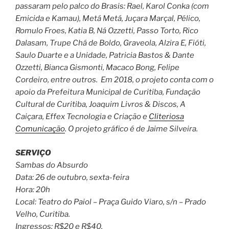
passaram pelo palco do Brasis: Rael, Karol Conka (com
Emicida e Kamau), Metá Metá, Juçara Marçal, Pélico,
Romulo Froes, Katia B, Ná Ozzetti, Passo Torto, Rico
Dalasam, Trupe Chá de Boldo, Graveola, Alzira E, Fióti,
Saulo Duarte e a Unidade, Patricia Bastos & Dante
Ozzetti, Bianca Gismonti, Macaco Bong, Felipe
Cordeiro, entre outros. Em 2018, o projeto conta com o
apoio da Prefeitura Municipal de Curitiba, Fundação
Cultural de Curitiba, Joaquim Livros & Discos, A
Caiçara, Effex Tecnologia e Criação e
Cliteriosa
Comunicação
. O projeto gráfico é de Jaime Silveira.
SERVIÇO
Sambas do Absurdo
Data: 26 de outubro, sexta-feira
Hora: 20h
Local: Teatro do Paiol – Praça Guido Viaro, s/n – Prado
Velho, Curitiba.
Ingressos: R$20 e R$40.