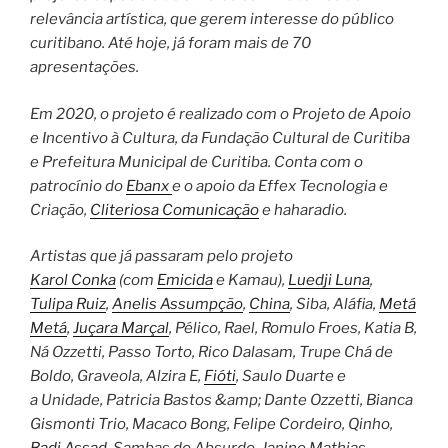
relevância artística, que gerem interesse do público
curitibano. Até hoje, já foram mais de 70
apresentações.
Em 2020, o projeto é realizado com o Projeto de Apoio
e Incentivo à Cultura, da Fundação Cultural de Curitiba
e Prefeitura Municipal de Curitiba. Conta com o
patrocínio do
Ebanx
e o apoio da Effex Tecnologia e
Criação,
Cliteriosa Comunicação
e haharadio.
Artistas que já passaram pelo projeto
Karol Conka
(com
Emicida
e Kamau),
Luedji Luna
,
Tulipa Ruiz
,
Anelis Assumpção
,
China
, Siba, Aláfia,
Metá
Metá
,
Juçara Marçal
, Pélico, Rael, Romulo Froes, Katia B,
Ná Ozzetti, Passo Torto, Rico Dalasam, Trupe Chá de
Boldo, Graveola, Alzira E,
Fióti
, Saulo Duarte e
a Unidade, Patricia Bastos &amp; Dante Ozzetti, Bianca
Gismonti Trio, Macaco Bong, Felipe Cordeiro, Qinho,