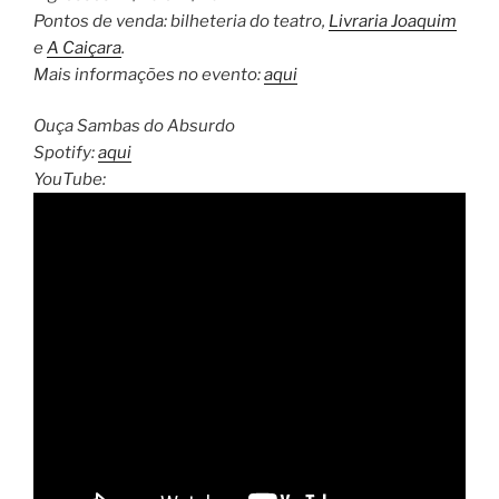
Pontos de venda: bilheteria do teatro,
Livraria Joaquim
e
A Caiçara
.
Mais informações no evento:
aqui
Ouça Sambas do Absurdo
Spotify:
aqui
YouTube: