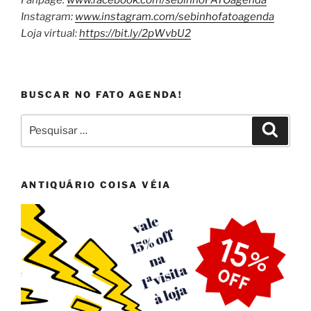
Instagram:
www.instagram.com/sebinhofatoagenda
Loja virtual:
https://bit.ly/2pWvbU2
BUSCAR NO FATO AGENDA!
Pesquisar
Pesqui
por:
ANTIQUÁRIO COISA VÉIA