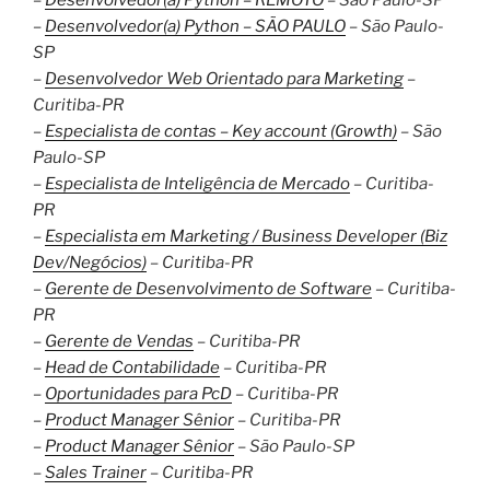
–
Desenvolvedor(a) Python – REMOTO
– São Paulo-SP
–
Desenvolvedor(a) Python – SÃO PAULO
– São Paulo-
SP
–
Desenvolvedor Web Orientado para Marketing
–
Curitiba-PR
–
Especialista de contas – Key account (Growth)
– São
Paulo-SP
–
Especialista de Inteligência de Mercado
– Curitiba-
PR
–
Especialista em Marketing / Business Developer (Biz
Dev/Negócios)
– Curitiba-PR
–
Gerente de Desenvolvimento de Software
– Curitiba-
PR
–
Gerente de Vendas
– Curitiba-PR
–
Head de Contabilidade
– Curitiba-PR
–
Oportunidades para PcD
– Curitiba-PR
–
Product Manager Sênior
– Curitiba-PR
–
Product Manager Sênior
– São Paulo-SP
–
Sales Trainer
– Curitiba-PR