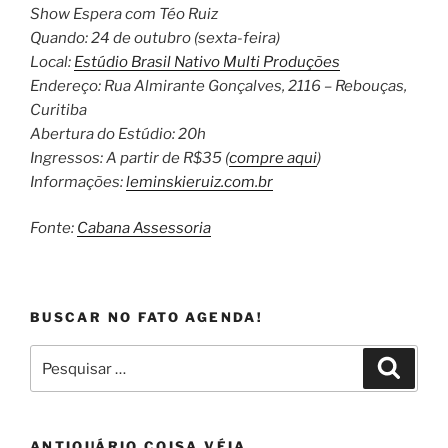
Show Espera com Téo Ruiz
Quando: 24 de outubro (sexta-feira)
Local:
Estúdio Brasil Nativo Multi Produções
Endereço: Rua Almirante Gonçalves, 2116 – Rebouças,
Curitiba
Abertura do Estúdio: 20h
Ingressos: A partir de R$35 (
compre aqui
)
Informações:
leminskieruiz.com.br
Fonte:
Cabana Assessoria
BUSCAR NO FATO AGENDA!
Pesquisar
Pesqui
por:
ANTIQUÁRIO COISA VÉIA