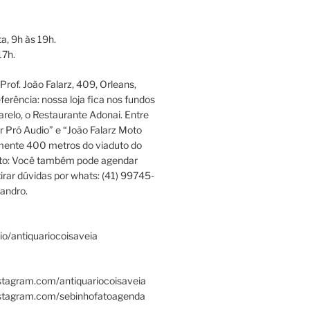
a, 9h às 19h.
17h.
rof. João Falarz, 409, Orleans,
ferência: nossa loja fica nos fundos
relo, o Restaurante Adonai. Entre
r Pró Audio” e “João Falarz Moto
mente 400 metros do viaduto do
ato: Você também pode agendar
irar dúvidas por whats: (41) 99745-
andro.
.bio/antiquariocoisaveia
stagram.com/antiquariocoisaveia
nstagram.com/sebinhofatoagenda