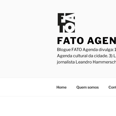
Pular
para
o
conteúdo
FATO AGE
Blogue FATO Agenda divulga: 1
Agenda cultural da cidade. 3) 
jornalista Leandro Hammersch
Home
Quem somos
Con