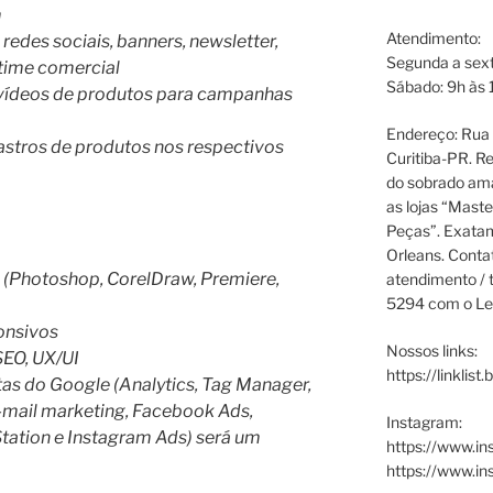
m
Atendimento:
 redes sociais, banners, newsletter,
Segunda a sext
 time comercial
Sábado: 9h às 
 vídeos de produtos para campanhas
Endereço: Rua P
stros de produtos nos respectivos
Curitiba-PR. Re
do sobrado ama
as lojas “Maste
Peças”. Exata
Orleans. Cont
s (Photoshop, CorelDraw, Premiere,
atendimento / t
5294 com o Le
onsivos
Nossos links:
EO, UX/UI
https://linklist
s do Google (Analytics, Tag Manager,
-mail marketing, Facebook Ads,
Instagram:
ation e Instagram Ads) será um
https://www.in
https://www.i