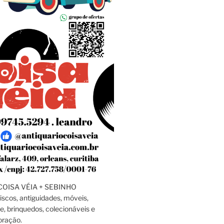
OISA VÉIA + SEBINHO
discos, antiguidades, móveis,
e, brinquedos, colecionáveis e
oração.