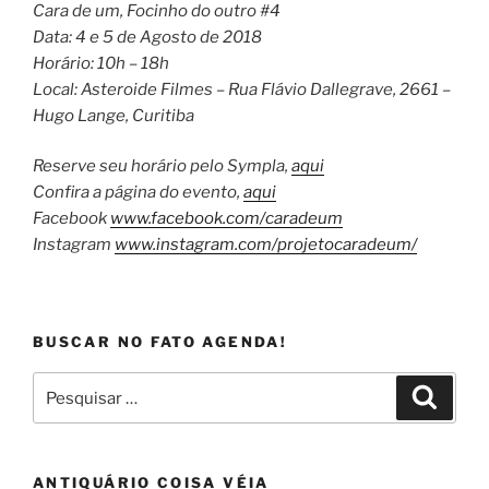
Cara de um, Focinho do outro #4
Data: 4 e 5 de Agosto de 2018
Horário: 10h – 18h
Local: Asteroide Filmes – Rua Flávio Dallegrave, 2661 –
Hugo Lange, Curitiba
Reserve seu horário pelo Sympla,
aqui
Confira a página do evento,
aqui
Facebook
www.facebook.com/carad
eum
Instagram
www.instagram.com/proj
etocaradeum/
BUSCAR NO FATO AGENDA!
Pesquisar
Pesqui
por:
ANTIQUÁRIO COISA VÉIA