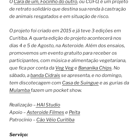
O
Cara de um, Focinho do outro
, ou CUFO, é um projeto
de retrato solidário que destina sua renda à castração
de animais resgatados e em situação de risco.
O projeto foi criado em 2015 e já teve 3 edições em
Curitiba. A quarta edição do projeto acontecerá nos
dias 4 e 5 de Agosto, na Asteroide. Além dos ensaios,
promovemos um evento gratuito para receber os
participantes, com música e alimentação vegetariana,
que fica por conta da
Veg Veg
e
Bananika Chips
. No
sábado, a
banda Cidrais
se apresenta, e no domingo,
tem discotecagem com
Casa de Suingue
e as gurias da
Mulamba
fazem um pocket show.
Realização –
HAI Studio
Apoio –
Asteroide Filmes
e
Peita
Patrocínio –
Cão Véio Curitiba
Serviço: