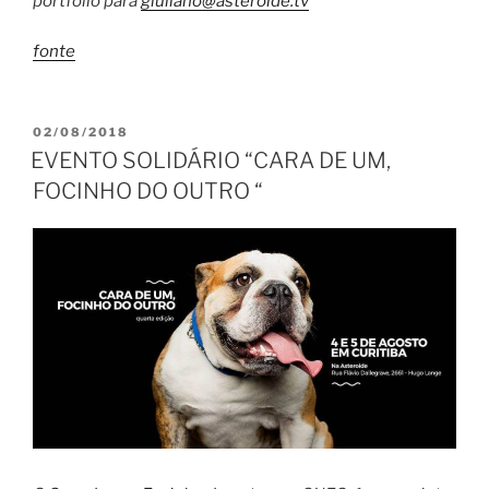
portfólio para
giuliano@asteroide.tv
fonte
PUBLICADO
02/08/2018
EM
EVENTO SOLIDÁRIO “CARA DE UM,
FOCINHO DO OUTRO “