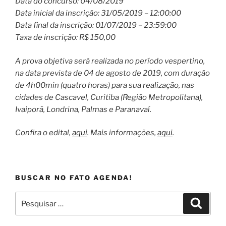
Data do concurso: 04/08/2019
Data inicial da inscrição: 31/05/2019 – 12:00:00
Data final da inscrição: 01/07/2019 – 23:59:00
Taxa de inscrição: R$ 150,00
A prova objetiva será realizada no período vespertino,
na data prevista de 04 de agosto de 2019, com duração
de 4h00min (quatro horas) para sua realização, nas
cidades de Cascavel, Curitiba (Região Metropolitana),
Ivaiporã, Londrina, Palmas e Paranavaí.
Confira o edital,
aqui
. Mais informações,
aqui
.
BUSCAR NO FATO AGENDA!
Pesquisar
Pesqui
por: