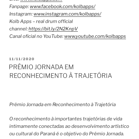
Fanpage:
www.facebook.com/kolbapps/
Instagram:
www.instagram.com/kolbapps/
Kolb Apps – real drum official
channel:
https://bit.ly/2N2KnpV
Canal oficial no YouTube:
www.youtube.com/kolbapps
PUBLICADO
11/11/2020
EM
PRÊMIO JORNADA EM
RECONHECIMENTO À TRAJETÓRIA
Prêmio Jornada em Reconhecimento à Trajetória
O reconhecimento à importantes trajetórias de vida
intimamente conectadas ao desenvolvimento artístico
ou cultural do Paraná é o objetivo do Prêmio Jornada.