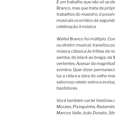
É um trabalho que não só se de
Branco, mas que trata da própr
trabalhos do maestro, é possí
musicais ocorridos da segunda
celebração à música.
Waltel Branco foi múltiplo. Com
ou diretor musical, transitou 
música clássica às trilhas de n
samba; do black ao brega; da M
vertentes. Apesar da magnitud
sombra. Quer dizer: permanecia.
luz a vida e a obra do velho m
saboroso relato sobre a evoluç
bastidores.
Você também vai ler histórias d
Moraes, Pixinguinha, Radamés 
Marcos Valle, João Donato, Sér