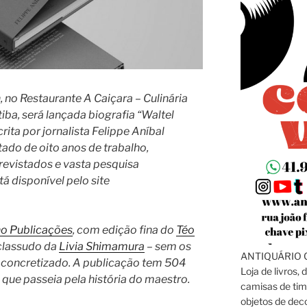
h, no Restaurante A Caiçara – Culinária
tiba, será lançada biografia “Waltel
ita por jornalista Felippe Aníbal
ultado de oito anos de trabalho,
revistados e vasta pesquisa
tá disponível pelo site
o Publicações
, com edição fina do
Téo
 classudo da
Livia Shimamura
– sem os
ANTIQUÁRIO C
a concretizado. A publicação tem 504
Loja de livros, 
que passeia pela história do maestro.
camisas de tim
objetos de dec