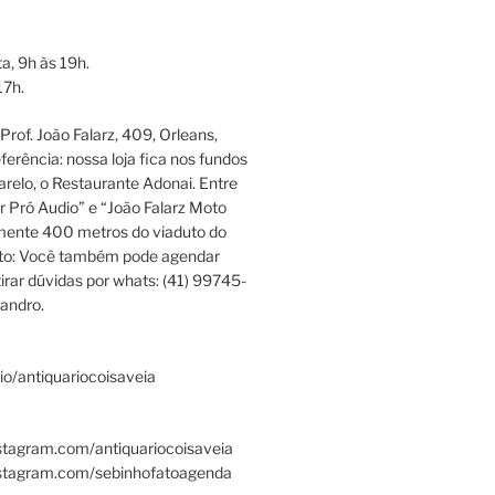
a, 9h às 19h.
17h.
rof. João Falarz, 409, Orleans,
ferência: nossa loja fica nos fundos
relo, o Restaurante Adonai. Entre
r Pró Audio” e “João Falarz Moto
mente 400 metros do viaduto do
ato: Você também pode agendar
irar dúvidas por whats: (41) 99745-
andro.
.bio/antiquariocoisaveia
stagram.com/antiquariocoisaveia
nstagram.com/sebinhofatoagenda