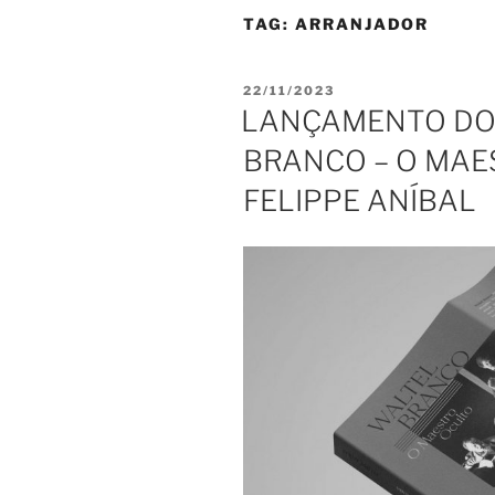
TAG:
ARRANJADOR
PUBLICADO
22/11/2023
EM
LANÇAMENTO DO 
BRANCO – O MAE
FELIPPE ANÍBAL