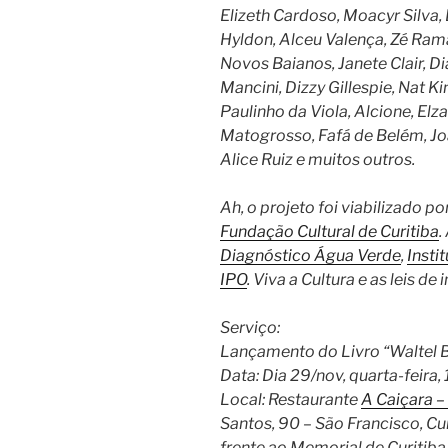
Elizeth Cardoso, Moacyr Silva,
Hyldon, Alceu Valença, Zé Rama
Novos Baianos, Janete Clair, D
Mancini, Dizzy Gillespie, Nat K
Paulinho da Viola, Alcione, El
Matogrosso, Fafá de Belém, Jo
Alice Ruiz e muitos outros.
Ah, o projeto foi viabilizado po
Fundação Cultural de Curitiba
.
Diagnóstico Água Verde
,
Insti
IPO
. Viva a Cultura e as leis de 
Serviço:
Lançamento do Livro “Waltel B
Data: Dia 29/nov, quarta-feira, 
Local: Restaurante
A Caiçara –
Santos, 90 – São Francisco, C
frente ao Memorial de Curitiba