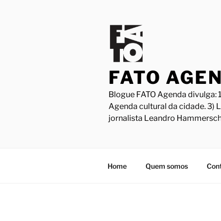
Pular
para
o
conteúdo
FATO AGE
Blogue FATO Agenda divulga: 1
Agenda cultural da cidade. 3) 
jornalista Leandro Hammersch
Home
Quem somos
Con