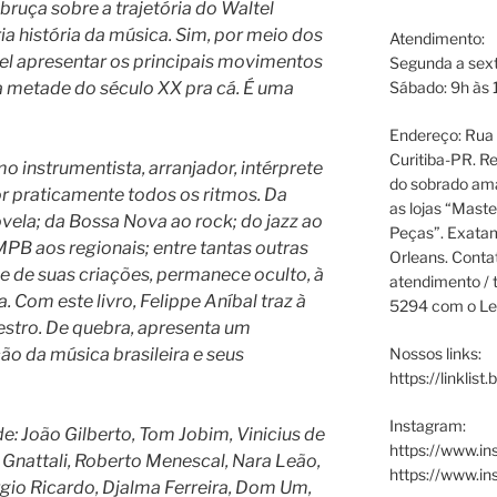
bruça sobre a trajetória do Waltel
ia história da música. Sim, por meio dos
Atendimento:
vel apresentar os principais movimentos
Segunda a sext
Sábado: 9h às 
 metade do século XX pra cá. É uma
Endereço: Rua P
Curitiba-PR. Re
o instrumentista, arranjador, intérprete
do sobrado ama
por praticamente todos os ritmos. Da
as lojas “Maste
ovela; da Bossa Nova ao rock; do jazz ao
Peças”. Exata
PB aos regionais; entre tantas outras
Orleans. Cont
e de suas criações, permanece oculto, à
atendimento / t
 Com este livro, Felippe Aníbal traz à
5294 com o Le
aestro. De quebra, apresenta um
Nossos links:
ão da música brasileira e seus
https://linklist
Instagram:
e: João Gilberto, Tom Jobim, Vinicius de
https://www.in
Gnattali, Roberto Menescal, Nara Leão,
https://www.i
gio Ricardo, Djalma Ferreira, Dom Um,