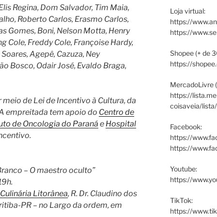
 Elis Regina, Dom Salvador, Tim Maia,
Loja virtual:
lho, Roberto Carlos, Erasmo Carlos,
https://www.an
ias Gomes, Boni, Nelson Motta, Henry
https://www.s
ing Cole, Freddy Cole, Françoise Hardy,
Shopee (+ de 3
za Soares, Agepê, Cazuza, Ney
https://shopee
ão Bosco, Odair José, Evaldo Braga,
MercadoLivre (
https://lista.m
r meio de Lei de Incentivo à Cultura, da
coisaveia/lista
 A empreitada tem apoio do
Centro de
tuto de Oncologia do Paraná
e
Hospital
Facebook:
incentivo.
https://www.fa
https://www.f
Youtube:
ranco – O maestro oculto”
https://www.yo
19h.
 Culinária Litorânea
, R. Dr. Claudino dos
TikTok:
uritiba-PR – no Largo da ordem, em
https://www.ti
.