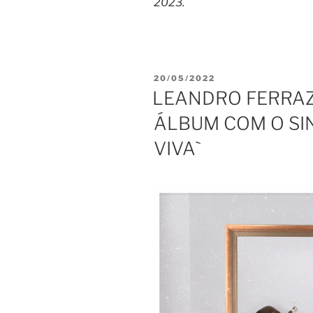
2023.
PUBLICADO
20/05/2022
EM
LEANDRO FERRA
ÁLBUM COM O SIN
VIVA`