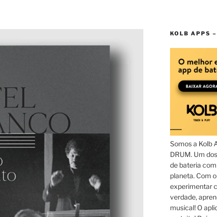
KOLB APPS –
Somos a Kolb 
DRUM. Um dos 
de bateria com
planeta. Com 
experimentar c
verdade, apren
musical! O aplic