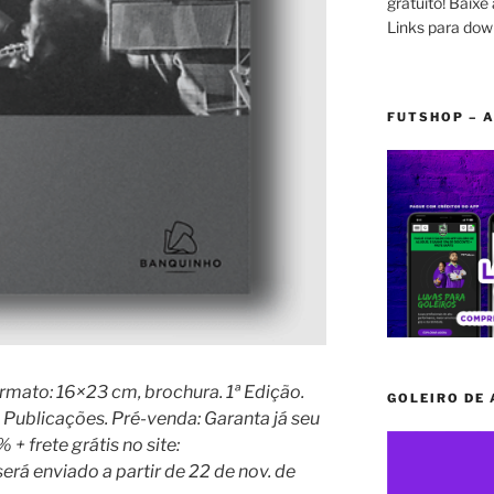
gratuito! Baixe 
Links para dow
FUTSHOP – A
ormato: 16×23 cm, brochura. 1ª Edição.
GOLEIRO DE
 Publicações. Pré-venda: Garanta já seu
 frete grátis no site:
o será enviado a partir de 22 de nov. de