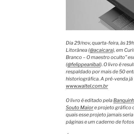
Dia 29/nov, quarta-feira, às 19
Litorânea (
@acaicara
), em Curi
Branco – O maestro oculto” escr
(
@felippeanibal
). O livro é res
respaldado por mais de 50 ent
historiográfica. A pré-venda já 
www.waltel.com.br
O livro é editado pela
Banquinh
Souto Maior
e projeto gráfico
quais esse projeto jamais seri
páginas e um caderno de fotos 