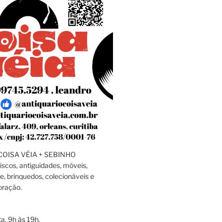
OISA VÉIA + SEBINHO
discos, antiguidades, móveis,
e, brinquedos, colecionáveis e
oração.
a, 9h às 19h.