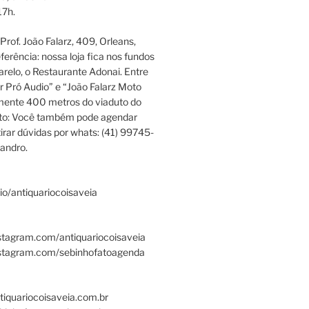
17h.
rof. João Falarz, 409, Orleans,
ferência: nossa loja fica nos fundos
relo, o Restaurante Adonai. Entre
r Pró Audio” e “João Falarz Moto
mente 400 metros do viaduto do
ato: Você também pode agendar
irar dúvidas por whats: (41) 99745-
andro.
.bio/antiquariocoisaveia
stagram.com/antiquariocoisaveia
nstagram.com/sebinhofatoagenda
tiquariocoisaveia.com.br