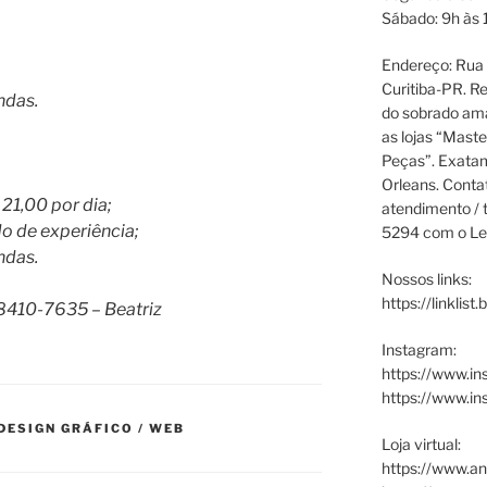
Sábado: 9h às 
Endereço: Rua P
Curitiba-PR. Re
ndas.
do sobrado ama
as lojas “Maste
Peças”. Exata
Orleans. Cont
21,00 por dia;
atendimento / t
o de experiência;
5294 com o Le
ndas.
Nossos links:
https://linklist
 98410-7635 – Beatriz
Instagram:
https://www.in
https://www.i
 DESIGN GRÁFICO / WEB
Loja virtual:
https://www.an