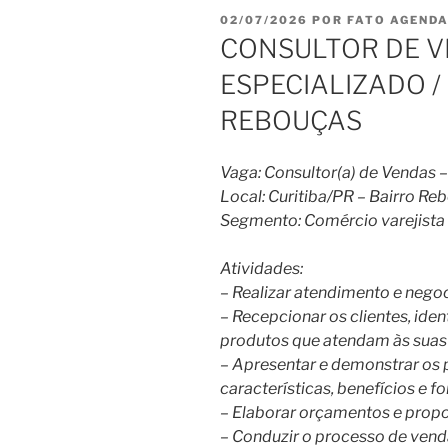
PUBLICADO
02/07/2026
POR
FATO AGEND
EM
CONSULTOR DE 
ESPECIALIZADO /
REBOUÇAS
Vaga: Consultor(a) de Vendas –
Local: Curitiba/PR – Bairro Re
Segmento: Comércio varejista 
Atividades:
– Realizar atendimento e negoc
– Recepcionar os clientes, iden
produtos que atendam às suas
– Apresentar e demonstrar os 
características, benefícios e f
– Elaborar orçamentos e propo
– Conduzir o processo de venda