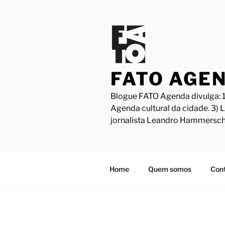
Pular
para
o
conteúdo
FATO AGE
Blogue FATO Agenda divulga: 1
Agenda cultural da cidade. 3) 
jornalista Leandro Hammersch
Home
Quem somos
Con