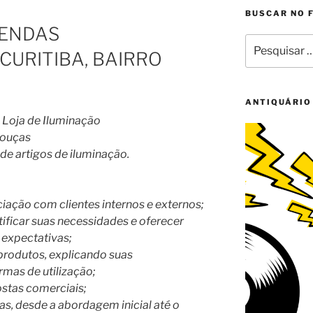
BUSCAR NO 
A
VENDAS
Pesquisar
 CURITIBA, BAIRRO
por:
ANTIQUÁRIO
 Loja de Iluminação
bouças
de artigos de iluminação.
iação com clientes internos e externos;
tificar suas necessidades e oferecer
 expectativas;
produtos, explicando suas
ormas de utilização;
stas comerciais;
s, desde a abordagem inicial até o