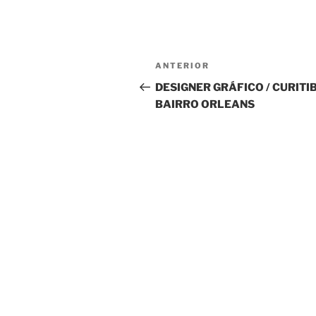
Navegação
Post
ANTERIOR
de
anterior
DESIGNER GRÁFICO / CURITI
BAIRRO ORLEANS
Post