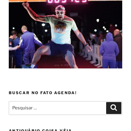
BUSCAR NO FATO AGENDA!
Pesquisar
Pesqui
por:
ANTIQUÁRIO COISA VÉIA