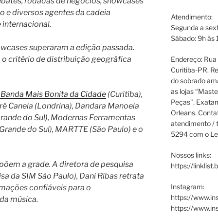
debates, rodadas de negócios, showcases
ico e diversos agentes da cadeia
Atendimento:
 internacional.
Segunda a sext
Sábado: 9h às 
howcases superaram a edição passada.
 o critério de distribuição geográfica
Endereço: Rua P
Curitiba-PR. Re
do sobrado ama
as lojas “Maste
 Banda Mais Bonita da Cidade
(Curitiba),
Peças”. Exata
uré Canela (Londrina), Dandara Manoela
Orleans. Cont
 Grande do Sul), Modernas Ferramentas
atendimento / t
 Grande do Sul), MARTTE (São Paulo) e o
5294 com o Le
Nossos links:
põem a grade. A diretora de pesquisa
https://linklist
a da SIM São Paulo), Dani Ribas retrata
Instagram:
rmações confiáveis para o
https://www.in
da música.
https://www.i