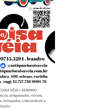
OISA VÉIA + SEBINHO
discos, antiguidades, móveis,
e, brinquedos, colecionáveis e
oração.