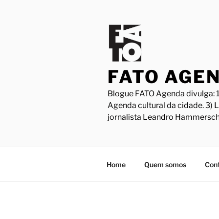
Pular
para
o
conteúdo
FATO AGE
Blogue FATO Agenda divulga: 1
Agenda cultural da cidade. 3) 
jornalista Leandro Hammersch
Home
Quem somos
Con