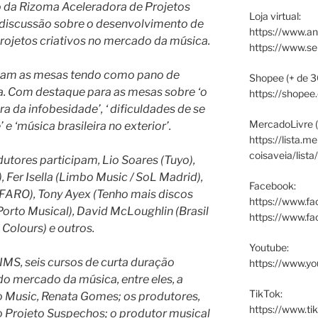
co da Rizoma Aceleradora de Projetos
Loja virtual:
z a discussão sobre o desenvolvimento de
https://www.an
rojetos criativos no mercado da música.
https://www.s
obam as mesas tendo como pano de
Shopee (+ de 3
a. Com destaque para as mesas sobre ‘o
https://shopee
a da infobesidade’, ‘ dificuldades de se
MercadoLivre (
 ‘música brasileira no exterior’.
https://lista.m
coisaveia/lista
odutores participam, Lio Soares (Tuyo),
, Fer Isella (Limbo Music / SoL Madrid),
Facebook:
 FARO), Tony Ayex (Tenho mais discos
https://www.fa
orto Musical), David McLoughlin (Brasil
https://www.f
l Colours) e outros.
Youtube:
FIMS, seis cursos de curta duração
https://www.yo
do mercado da música, entre eles, a
TikTok:
 Music, Renata Gomes; os produtores,
https://www.ti
o Projeto Suspechos; o produtor musical