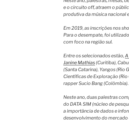
Neste ano, palestras, mesas, 
e o circuito off, atraem o públ
produtiva da música nacional e
Em 2019, as inscrições nos s
Para o desempate, foi utilizado
com foco na região sul.
Entre os selecionados estão,
A
Janine Mathias
(Curitiba), Cab
(Santa Catarina), Yangos (Rio
Científicas de Exploração (Rio
rapper Sucio Bang (Colômbia).
Neste ano, duas palestras com
do DATA SIM (núcleo de pesquis
a importância de dados e info
desenvolvimento do mercado 