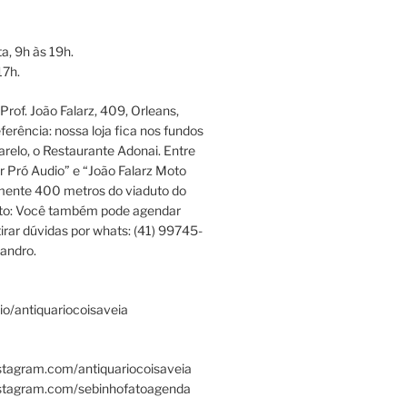
a, 9h às 19h.
17h.
rof. João Falarz, 409, Orleans,
ferência: nossa loja fica nos fundos
relo, o Restaurante Adonai. Entre
r Pró Audio” e “João Falarz Moto
mente 400 metros do viaduto do
ato: Você também pode agendar
irar dúvidas por whats: (41) 99745-
andro.
.bio/antiquariocoisaveia
stagram.com/antiquariocoisaveia
nstagram.com/sebinhofatoagenda