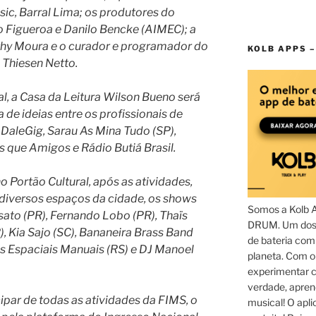
ic, Barral Lima; os produtores do
 Figueroa e Danilo Bencke (AIMEC); a
thy Moura e o curador e programador do
KOLB APPS –
 Thiesen Netto.
l, a Casa da Leitura Wilson Bueno será
 de ideias entre os profissionais de
 DaleGig, Sarau As Mina Tudo (SP),
 que Amigos e Rádio Butiá Brasil.
 Portão Cultural, após as atividades,
iversos espaços da cidade, os shows
Somos a Kolb 
ato (PR), Fernando Lobo (PR), Thaïs
DRUM. Um dos 
), Kia Sajo (SC), Bananeira Brass Band
de bateria com
os Espaciais Manuais (RS) e DJ Manoel
planeta. Com 
experimentar c
verdade, apren
ipar de todas as atividades da FIMS, o
musical! O aplic