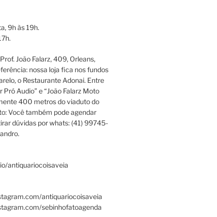
a, 9h às 19h.
17h.
rof. João Falarz, 409, Orleans,
ferência: nossa loja fica nos fundos
relo, o Restaurante Adonai. Entre
r Pró Audio” e “João Falarz Moto
mente 400 metros do viaduto do
ato: Você também pode agendar
irar dúvidas por whats: (41) 99745-
andro.
.bio/antiquariocoisaveia
stagram.com/antiquariocoisaveia
nstagram.com/sebinhofatoagenda