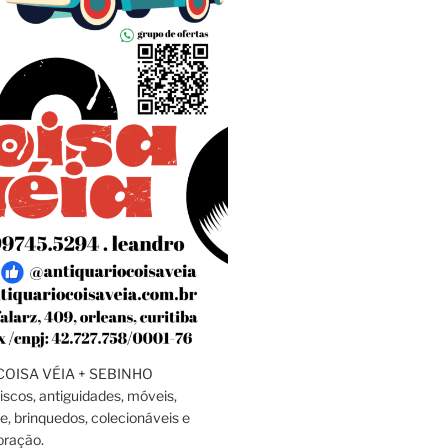
OISA VÉIA + SEBINHO
discos, antiguidades, móveis,
e, brinquedos, colecionáveis e
oração.