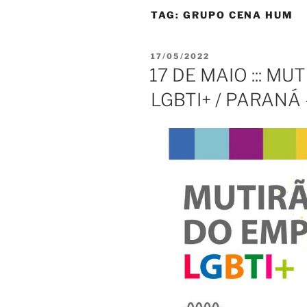
TAG:
GRUPO CENA HUM
PUBLICADO
17/05/2022
EM
17 DE MAIO ::: M
LGBTI+ / PARANÁ 