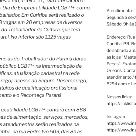
ta terça-feira (17), Dia Internacional
ro Dia de Empregabilidade LGBTI+, como
Atendimento:
alhador. Em Curitiba será realizado o
Segunda a sext
 vagas em 20 empresas de diversos
Sábado: 9h às 
do Trabalhador da Cultura, que terá
ural. No Interior são 1.125 vagas
Endereço: Rua P
Curitiba-PR. Re
do sobrado ama
as lojas “Maste
gências do Trabalhador do Paraná darão
Peças”. Exata
o público LGBTI+ na intermediação de
Orleans. Cont
icas, atualização cadastral na rede
atendimento / t
prego), acesso ao Seguro-Desemprego,
5294 com o Le
tuitos de qualificação profissional
mento e o Recomeça Paraná.
Nossos links:
https://linklist
pregabilidade LGBTI+ contará com 888
Instagram:
as de alimentação, serviços, mercados,
https://www.in
 Os atendimentos serão realizados na
https://www.i
tiba, na rua Pedro Ivo 503, das 8h às