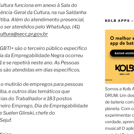
ultura funciona em anexo à Sala do
dência-Geral da Cultura, na rua Saldanha
itiba. Além do atendimento presencial,
KOLB APPS –
 ser atendidos pelo WhatsApp, (41)
ultura@secc.pr.gov.br
I+ são o terceiro público específico
Dia da Empregabilidade Negra ocorreu
e se repetirá neste ano. As Pessoas
s são atendidas em dias específicos.
 o mutirão de empregos para pessoas
Somos a Kolb 
ba, e outros dias temáticos que
DRUM. Um dos 
ias do Trabalhador e 183 postos
de bateria com
meiro Emprego, Dia de Empregabilidade
planeta. Com 
 Suelen Glinski, chefe do
experimentar c
ejuf.
verdade, apren
musical! O aplic