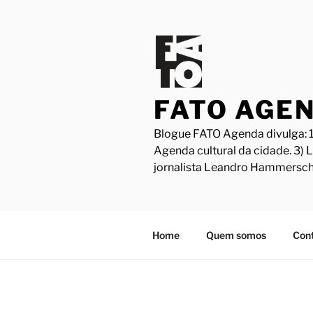
Pular
para
o
conteúdo
FATO AGE
Blogue FATO Agenda divulga: 1
Agenda cultural da cidade. 3) 
jornalista Leandro Hammersch
Home
Quem somos
Con