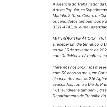
A Agência do Trabalhador da C
Artista Popular, na Superinten
Marinho 240, no Centro de Cur
os candidatos também poderão
3321-4743, ou e-mail
agenciac
MUTIRÕES TEMÁTICOS – Os LGBT
a receber um dia temático. O 
no dia 25 de novembro de 2021 
com Deficiência há muitos ano
“Teremos nos próximos meses
com 50 anos ou mais, em Curiti
alcançarão todas as 216 Agênc
avançados, como o Dia do Pri
PCD e Indígena também”, disse
Departamento de Trabalho do S