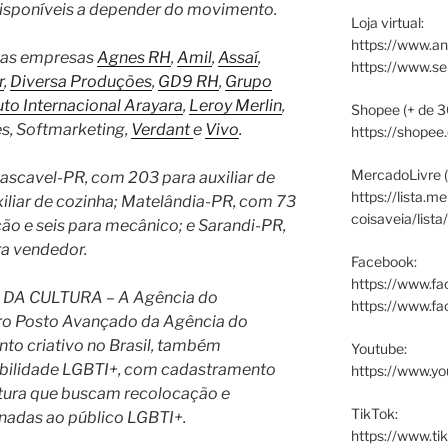
disponíveis a depender do movimento.
Loja virtual:
https://www.an
 nas empresas
Agnes RH
,
Amil
,
Assaí
,
https://www.s
r
,
Diversa Produções
,
GD9 RH
,
Grupo
tuto Internacional Arayara
,
Leroy Merlin
,
Shopee (+ de 3
es, Softmarketing,
Verdant
e
Vivo
.
https://shopee
MercadoLivre (
Cascavel-PR, com 203 para auxiliar de
https://lista.m
xiliar de cozinha; Matelândia-PR, com 73
coisaveia/lista
ção e seis para mecânico; e Sarandi-PR,
ra vendedor.
Facebook:
https://www.fa
A CULTURA – A Agência do
https://www.f
iro Posto Avançado da Agência do
to criativo no Brasil, também
Youtube:
abilidade LGBTI+, com cadastramento
https://www.yo
ltura que buscam recolocação e
TikTok:
nadas ao público LGBTI+.
https://www.ti