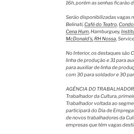
16h, porém as senhas ficarão 
Serão disponibilizadas vagas
Belinati,
Café do Teatro
,
Condo
Cena Hum
, Hamburguey,
Insti
McDonald’s,
RH Nossa
, Servic
No Interior, os destaques são 
linha de produção e 31 para au
para auxiliar de linha de produ
com 30 para soldador e 30 pa
AGÊNCIA DO TRABALHADOR D
Trabalhador da Cultura, prime
Trabalhador voltada ao segmen
participará do Dia de Empreg
de novos trabalhadores da Cu
empresas que têm vagas desti