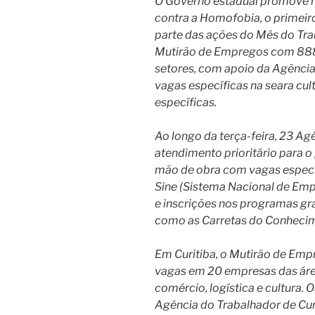
O Governo estadual promove nes
contra a Homofobia, o primei
parte das ações do Mês do Trab
Mutirão de Empregos com 888
setores, com apoio da Agência 
vagas específicas na seara cult
específicas.
Ao longo da terça-feira, 23 A
atendimento prioritário para 
mão de obra com vagas específ
Sine (Sistema Nacional de Em
e inscrições nos programas gra
como as Carretas do Conheci
Em Curitiba, o Mutirão de Em
vagas em 20 empresas das áre
comércio, logística e cultura.
Agência do Trabalhador de Curi