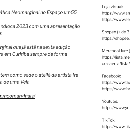
Loja virtual:
ráfica Neomarginal no Espaço um55
https://www.an
https://www.s
Mandioca 2023 com uma apresentação
Shopee (+ de 3
is
https://shopee
inal que já está na sexta edição
MercadoLivre (
ra em Curitiba sempre de forma
https://lista.m
coisaveia/lista
m como sede o ateliê da artista Ira
Facebook:
ma de uma Vela
https://www.fa
https://www.f
m/
neomarginais/
Youtube:
https://www.yo
TikTok:
https://www.ti