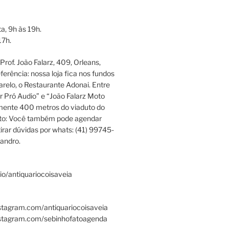
a, 9h às 19h.
17h.
rof. João Falarz, 409, Orleans,
ferência: nossa loja fica nos fundos
relo, o Restaurante Adonai. Entre
r Pró Audio” e “João Falarz Moto
mente 400 metros do viaduto do
ato: Você também pode agendar
irar dúvidas por whats: (41) 99745-
andro.
.bio/antiquariocoisaveia
stagram.com/antiquariocoisaveia
nstagram.com/sebinhofatoagenda