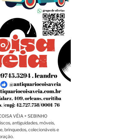
OISA VÉIA + SEBINHO
discos, antiguidades, móveis,
e, brinquedos, colecionáveis e
oração.