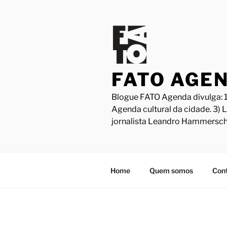
Pular
para
o
conteúdo
FATO AGE
Blogue FATO Agenda divulga: 1
Agenda cultural da cidade. 3) 
jornalista Leandro Hammersch
Home
Quem somos
Con