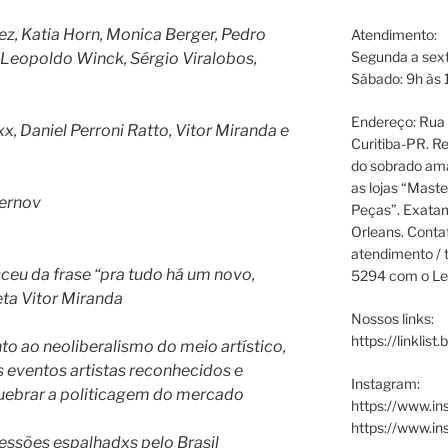
tez, Katia Horn, Monica Berger, Pedro
Atendimento:
Segunda a sext
 Leopoldo Winck, Sérgio Viralobos,
Sábado: 9h às 
Endereço: Rua P
x, Daniel Perroni Ratto, Vitor Miranda e
Curitiba-PR. Re
do sobrado ama
as lojas “Maste
Cernov
Peças”. Exata
Orleans. Cont
atendimento / t
ceu da frase “pra tudo há um novo,
5294 com o Le
eta Vitor Miranda
Nossos links:
https://linklist
 ao neoliberalismo do meio artístico,
 eventos artistas reconhecidos e
Instagram:
 quebrar a politicagem do mercado
https://www.in
https://www.i
ressões espalhadxs pelo Brasil