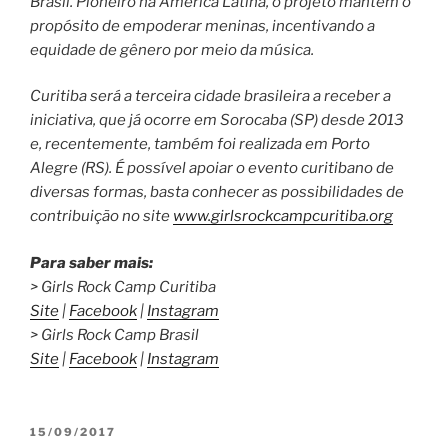
Brasil. Pioneiro na América Latina, o projeto mantém o
propósito de empoderar meninas, incentivando a
equidade de gênero por meio da música.
Curitiba será a terceira cidade brasileira a receber a
iniciativa, que já ocorre em Sorocaba (SP) desde 2013
e, recentemente, também foi realizada em Porto
Alegre (RS). É possível apoiar o evento curitibano de
diversas formas, basta conhecer as possibilidades de
contribuição no site
www.girlsrockcampcuritiba.org
Para saber mais:
> Girls Rock Camp Curitiba
Site
|
Facebook
|
Instagram
> Girls Rock Camp Brasil
Site
|
Facebook
|
Instagram
PUBLICADO
15/09/2017