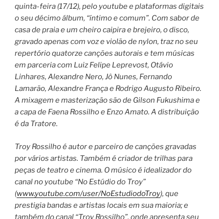
quinta-feira (17/12), pelo youtube e plataformas digitais
o seu décimo álbum, “íntimo e comum”. Com sabor de
casa de praia e um cheiro caipira e brejeiro, o disco,
gravado apenas com voz e violão de nylon, traz no seu
repertório quatorze canções autorais e tem músicas
em parceria com Luiz Felipe Leprevost, Otávio
Linhares, Alexandre Nero, Jô Nunes, Fernando
Lamarão, Alexandre França e Rodrigo Augusto Ribeiro.
A mixagem e masterização são de Gilson Fukushima e
a capa de Faena Rossilho e Enzo Amato. A distribuição
é da Tratore.
Troy Rossilho é autor e parceiro de canções gravadas
por vários artistas. Também é criador de trilhas para
peças de teatro e cinema. O músico é idealizador do
canal no youtube “No Estúdio do Troy”
(
www.youtube.com/user/NoEstudiodoTroy
), que
prestigia bandas e artistas locais em sua maioria; e
também do canal “Troy Rossilho”, onde apresenta seu