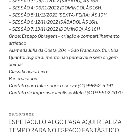
– SESSÃO 3: 05/11/2022 (SÁBADO), ÀS 16H.
– SESSÃO 4: 06/11/2022 (DOMINGO), ÀS 16H.
– SESSÃO 5: 11/11/2022 (SEXTA-FEIRA), ÀS 19H.
– SESSÃO 6: 12/11/2022 (SÁBADO), ÀS 16H.
– SESSÃO 7: 13/11/2022 (DOMINGO), ÀS 16H
Onde: Espaço Obragem – criação e compartilhamento
artístico
Alameda Júlia da Costa, 204 – São Francisco, Curitiba
Quanto: 1Kg de alimento não perecível e sem origem
animal
Classificação: Livre
Reservas:
aqui
Contato para falar sobre reserva: (41) 99652-5491
Contato de imprensa: Jamilssa Melo l (41) 9 9902-1070
PUBLICADO
28/10/2022
EM
ESPETÁCULO ALGO PASA AQUI REALIZA
TEMPORADA NO ESPAÇO FANTÁSTICO