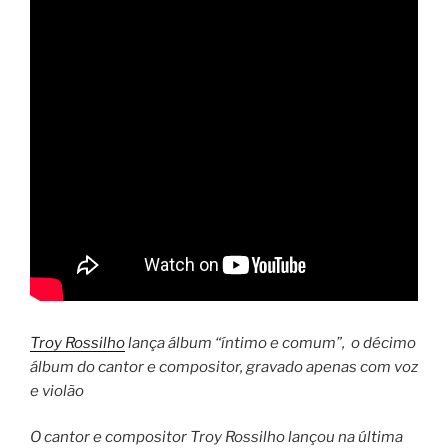
Troy Rossilho
lança álbum “íntimo e comum”, o décimo
álbum do cantor e compositor, gravado apenas com voz
e violão
O cantor e compositor Troy Rossilho lançou na última