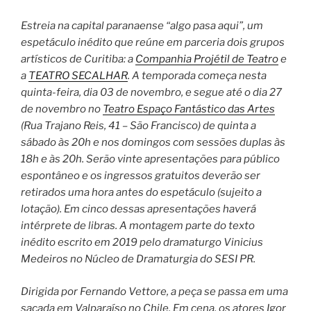
Estreia na capital paranaense “algo pasa aqui”, um
espetáculo inédito que reúne em parceria dois grupos
artísticos de Curitiba: a
Companhia Projétil de Teatro
e
a
TEATRO SECALHAR
. A temporada começa nesta
quinta-feira, dia 03 de novembro, e segue até o dia 27
de novembro no
Teatro Espaço Fantástico das Artes
(Rua Trajano Reis, 41 – São Francisco) de quinta a
sábado às 20h e nos domingos com sessões duplas às
18h e às 20h. Serão vinte apresentações para público
espontâneo e os ingressos gratuitos deverão ser
retirados uma hora antes do espetáculo (sujeito a
lotação). Em cinco dessas apresentações haverá
intérprete de libras. A montagem parte do texto
inédito escrito em 2019 pelo dramaturgo Vinicius
Medeiros no Núcleo de Dramaturgia do SESI PR.
Dirigida por Fernando Vettore, a peça se passa em uma
sacada em Valparaíso no Chile. Em cena, os atores Igor