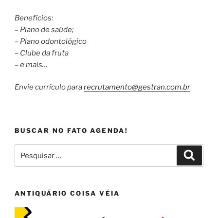
Benefícios:
– Plano de saúde;
– Plano odontológico
– Clube da fruta
– e mais…
Envie currículo para
recrutamento@gestran.com.br
BUSCAR NO FATO AGENDA!
Pesquisar
Pesqui
por:
ANTIQUÁRIO COISA VÉIA