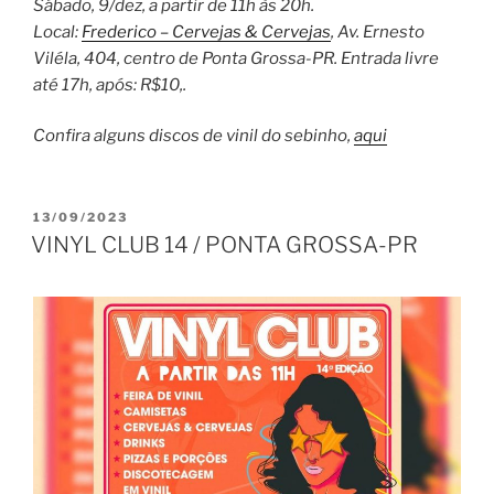
Sábado, 9/dez, a partir de 11h às 20h.
Local:
Frederico – Cervejas & Cervejas
, Av. Ernesto
Viléla, 404, centro de Ponta Grossa-PR. Entrada livre
até 17h, após: R$10,.
Confira alguns discos de vinil do sebinho,
aqui
PUBLICADO
13/09/2023
EM
VINYL CLUB 14 / PONTA GROSSA-PR