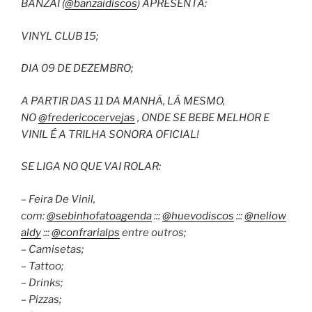
BANZAI (
@banzaidiscos
) APRESENTA:
VINYL CLUB 15;
DIA 09 DE DEZEMBRO;
A PARTIR DAS 11 DA MANHÃ, LÁ MESMO,
NO
@fredericocervejas
, ONDE SE BEBE MELHOR E
VINIL É A TRILHA SONORA OFICIAL!
SE LIGA NO QUE VAI ROLAR:
– Feira De Vinil,
com:
@sebinhofatoagenda
:::
@huevodiscos
:::
@neliow
aldy
:::
@confrarialps
entre outros;
– Camisetas;
– Tattoo;
– Drinks;
– Pizzas;